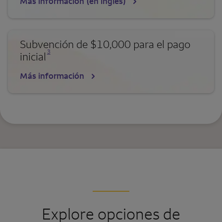
Más información (en inglés)
Subvención de $10,000 para el pago
Se abre una modalidad para nota al pie
3
inicial
Más información
Explore opciones de