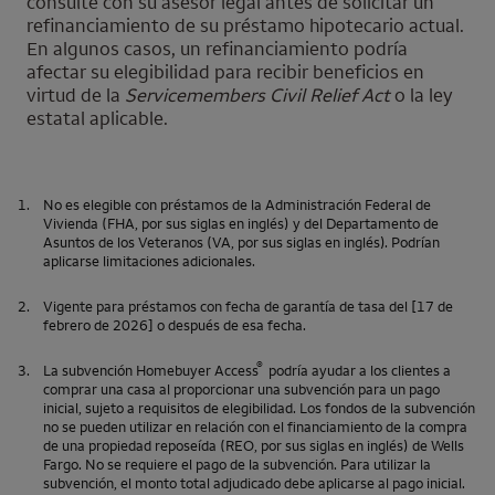
consulte con su asesor legal antes de solicitar un
refinanciamiento de su préstamo hipotecario actual.
En algunos casos, un refinanciamiento podría
afectar su elegibilidad para recibir beneficios en
virtud de la
Servicemembers Civil Relief Act
o la ley
estatal aplicable.
1.
No es elegible con préstamos de la Administración Federal de
Vivienda (FHA, por sus siglas en inglés) y del Departamento de
Asuntos de los Veteranos (VA, por sus siglas en inglés). Podrían
aplicarse limitaciones adicionales.
2.
Vigente para préstamos con fecha de garantía de tasa del [17 de
febrero de 2026] o después de esa fecha.
®
3.
La subvención
Homebuyer Access
podría ayudar a los clientes a
comprar una casa al proporcionar una subvención para un pago
inicial, sujeto a requisitos de elegibilidad. Los fondos de la subvención
no se pueden utilizar en relación con el financiamiento de la compra
de una propiedad reposeída (REO, por sus siglas en inglés) de
Wells
Fargo
. No se requiere el pago de la subvención. Para utilizar la
subvención, el monto total adjudicado debe aplicarse al pago inicial.