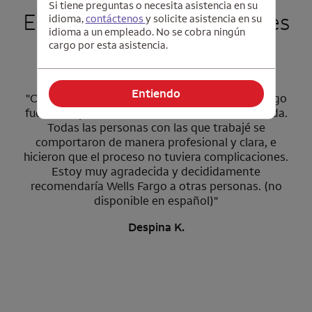
Si tiene preguntas o necesita asistencia en su
Escuche a nuestros clientes
idioma,
contáctenos
y solicite asistencia en su
idioma a un empleado. No se cobra ningún
cargo por esta asistencia.
Entiendo
"Obtener un préstamo hipotecario de
Wells Fargo
fue una experiencia extraordinariamente cómoda.
Todas las personas con las que trabajé se
comportaron de manera profesional y clara, e
hicieron que el proceso no tuviera complicaciones.
Estoy muy agradecida y decididamente
recomendaría
Wells Fargo
a otras personas. (no
disponible en español)"
Despina K.