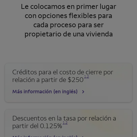
Le colocamos en primer lugar
con opciones flexibles para
cada proceso para ser
propietario de una vivienda
Créditos para el costo de cierre por
Se abre una modalidad para nota al pie
Se abre una modalidad para nota al pie
1
,
2
relación a partir de $250
Más información (en inglés)
Descuentos en la tasa por relación a
Se abre una modalidad para nota al pie
Se abre una modalidad para nota al pie
1
,
2
partir del 0.125%