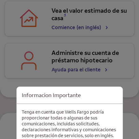
Vea el valor estimado de su
Se abre una modalidad para nota al pie
4
casa
Comience (en inglés)
Administre su cuenta de
préstamo hipotecario
Ayuda para el cliente
Informacion Importante
Tenga en cuenta que Wells Fargo podría
proporcionar todas o algunas de sus
comunicaciones, incluidas solicitudes,
declaraciones informativas y comunicaciones
sobre prestación de servicios, solo en inglés.