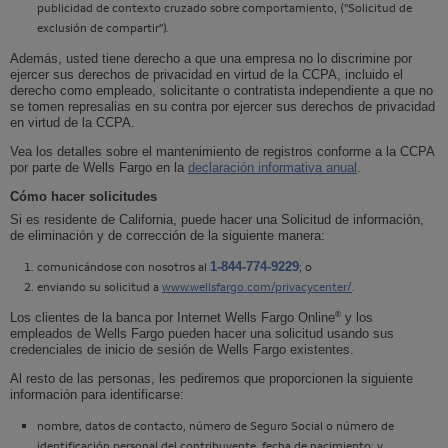
publicidad de contexto cruzado sobre comportamiento, ("Solicitud de
exclusión de compartir").
Además, usted tiene derecho a que una empresa no lo discrimine por
ejercer sus derechos de privacidad en virtud de la CCPA, incluido el
derecho como empleado, solicitante o contratista independiente a que no
se tomen represalias en su contra por ejercer sus derechos de privacidad
en virtud de la CCPA.
Vea los detalles sobre el mantenimiento de registros conforme a la CCPA
por parte de
Wells Fargo
en la
declaración informativa anual
.
Cómo hacer solicitudes
Si es residente de California, puede hacer una Solicitud de información,
de eliminación y de corrección de la siguiente manera:
comunicándose con nosotros al
1-844-774-9229
; o
enviando su solicitud a
www.wellsfargo.com/privacycenter/
.
®
Los clientes de la banca por Internet
Wells Fargo Online
y los
empleados de
Wells Fargo
pueden hacer una solicitud usando sus
credenciales de inicio de sesión de
Wells Fargo
existentes.
Al resto de las personas, les pediremos que proporcionen la siguiente
información para identificarse:
nombre, datos de contacto, número de Seguro Social o número de
identificación personal del contribuyente, fecha de nacimiento; y