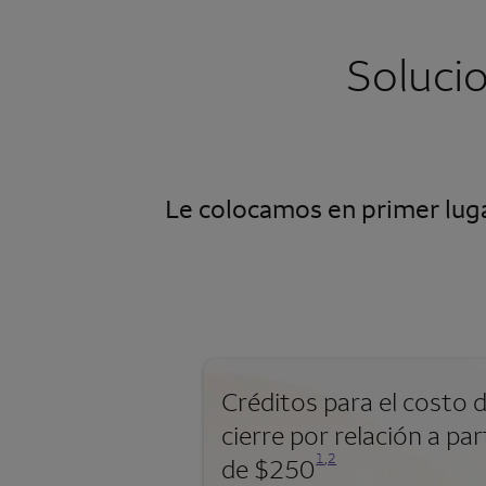
Soluci
Le colocamos en primer luga
Créditos para el costo 
cierre por relación a par
Se abre una modalidad para nota al pie
Se abre una modalidad para nota al pie
1
,
2
de $250