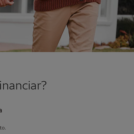
inanciar?
a
to.