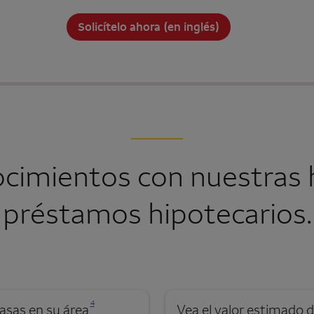
Solicítelo ahora (en inglés)
ocimientos con nuestras 
préstamos hipotecarios.
Se abre una modalidad para nota al pie
4
asas en su área
Vea el valor estimado d