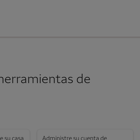
herramientas de
Se abre una modalidad para nota al pie
e su casa
Administre su cuenta de