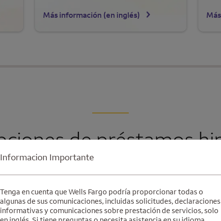
Más información (en inglés)
Más
pciones de préstamos hi
Informacion Importante
Tenga en cuenta que Wells Fargo podría proporcionar todas o
Compra de una casa
algunas de sus comunicaciones, incluidas solicitudes, declaraciones
informativas y comunicaciones sobre prestación de servicios, solo
Ya sea su primera casa o su próxima vivienda, le
en inglés. Si tiene preguntas o necesita asistencia en su idioma,