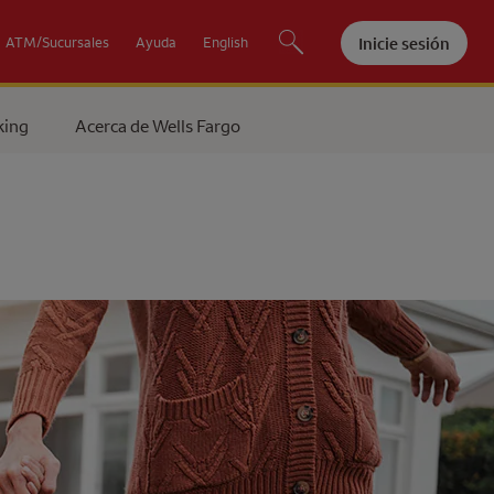
Inicie sesión
ATM/Sucursales
Ayuda
English
king
Acerca de
Wells Fargo