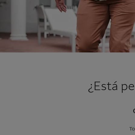
¿Está pe
To