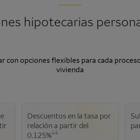
ones hipotecarias persona
r con opciones flexibles para cada proceso
vivienda
de
Descuentos en la tasa por
Su
tir
relación a partir del
par
Se abre una modalidad para nota al pie
Se abre una modalidad para nota al pie
1
,
2
0.125%