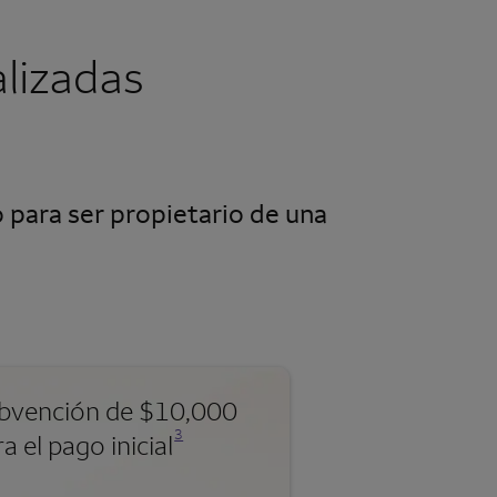
lizadas
 para ser propietario de una
bvención de $10,000
Se abre una modalidad para nota al pie
3
a el pago inicial