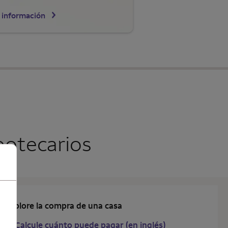
 información
potecarios
Explore la compra de una casa
Calcule cuánto puede pagar (en inglés)