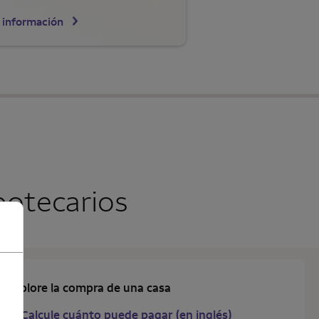
 información
potecarios
Explore la compra de una casa
Calcule cuánto puede pagar (en inglés)