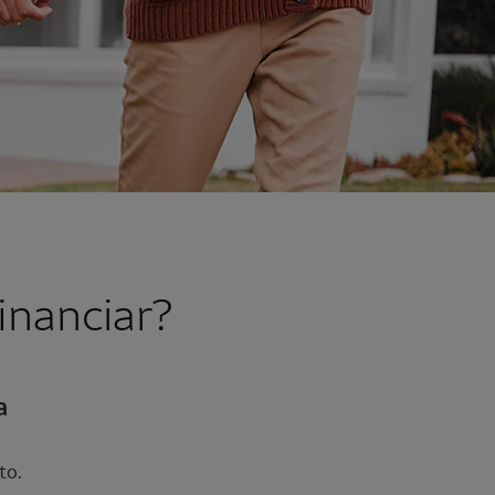
inanciar?
a
to.