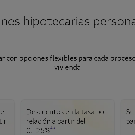
ones hipotecarias persona
r con opciones flexibles para cada proceso
vivienda
de
Descuentos en la tasa por
Su
tir
relación a partir del
par
Se abre una modalidad para nota al pie
Se abre una modalidad para nota al pie
1
,
2
0.125%