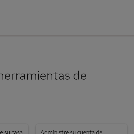
herramientas de
Se abre una modalidad para nota al pie
e su casa
Administre su cuenta de