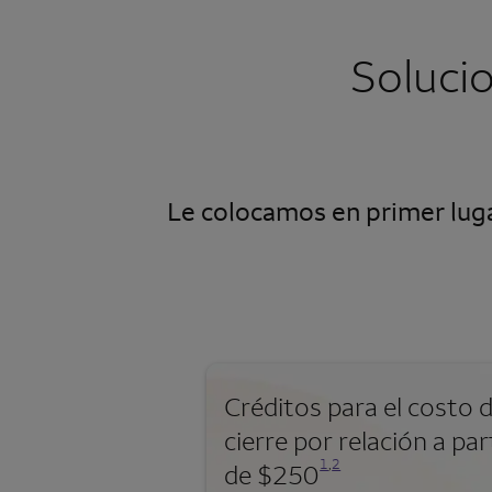
Soluci
Le colocamos en primer luga
Créditos para el costo 
cierre por relación a par
Se abre una modalidad para nota al pie
Se abre una modalidad para nota al pie
1
,
2
de $250