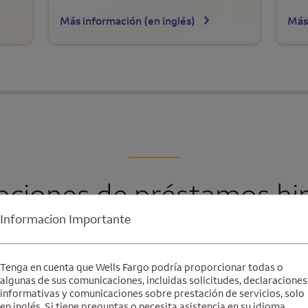
Más información (en inglés)
Más
pciones de préstamos hi
Informacion Importante
Tenga en cuenta que Wells Fargo podría proporcionar todas o
Compra de una casa
algunas de sus comunicaciones, incluidas solicitudes, declaraciones
informativas y comunicaciones sobre prestación de servicios, solo
Ya sea su primera casa o su próxima vivienda, le
en inglés. Si tiene preguntas o necesita asistencia en su idioma,