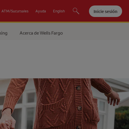
Inicie sesión
ATM/Sucursales
Ayuda
English
king
Acerca de
Wells Fargo