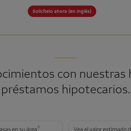
Solicítelo ahora (en inglés)
ocimientos con nuestras 
préstamos hipotecarios.
Se abre una modalidad para nota al pie
4
asas en su área
Vea el valor estimado d