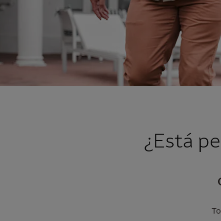
¿Está pe
To