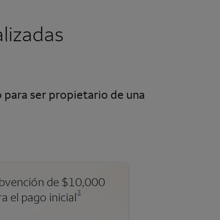
lizadas
 para ser propietario de una
bvención de $10,000
Se abre una modalidad para nota al pie
3
a el pago inicial