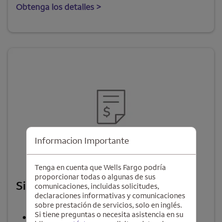
Obtenga los detalles >
Informacion Importante
Tenga en cuenta que Wells Fargo podría
Se abre una modalidad para nota al pie
proporcionar todas o algunas de sus
7
Sincronice cuentas con
Quicken
®
comunicaciones, incluidas solicitudes,
declaraciones informativas y comunicaciones
sobre prestación de servicios, solo en inglés.
Si tiene preguntas o necesita asistencia en su
Cuadre fácilmente sus cuentas