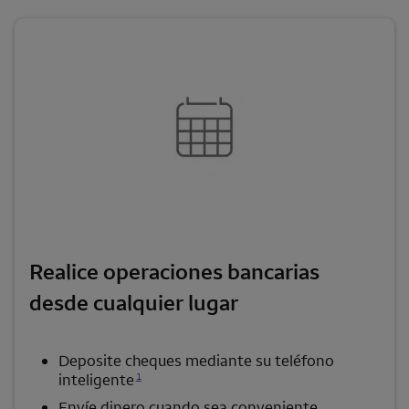
Realice operaciones bancarias
desde cualquier lugar
Deposite cheques mediante su teléfono
Se abre una modalidad para nota al pie
1
inteligente
Envíe dinero cuando sea conveniente