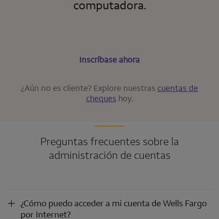
computadora.
Inscríbase ahora
¿Aún no es cliente? Explore nuestras
cuentas de
cheques
hoy.
Preguntas frecuentes sobre la
administración de cuentas
¿Cómo puedo acceder a mi cuenta de
Wells Fargo
por Internet?
¿Cómo puedo acceder a mi cuenta de
Wells Fargo
por Internet?