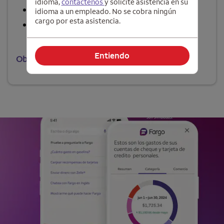
idioma,
contáctenos
y solicite asistencia en su
Pague cuentas y haga transferencias
idioma a un empleado. No se cobra ningún
cargo por esta asistencia.
Lleve un registro de sus gastos
Entiendo
Obtenga los detalles >