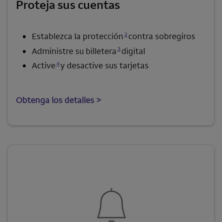
Proteja sus cuentas
Se abre una modalidad para nota al pie
2
Establezca la protección
contra sobregiros
Se abre una modalidad para nota al pie
3
Administre su billetera
digital
Se abre una modalidad para nota al pie
4
Active
y desactive sus tarjetas
Obtenga los detalles >