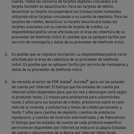
cuenta. Todos los números de tarjetas digitales vinculadas a la
tarjeta también se desactivarán. Para las tarjetas de débito,
desactivar su tarjeta no suspenderá las transacciones realizadas
utilizando otras tarjetas vinculadas a su cuenta de depósito. Para las
tarjetas de crédito, desactivar su tarjeta desactivará todas las
tarjetas asociadas con su cuenta de tarjeta de crédito. La
disponibilidad podría verse afectada por el área de cobertura de su
proveedor de telefonía móvil. Es posible que se apliquen tarifas por
servicio de mensajería y datos de su proveedor de telefonía móvil.
5.
Es posible que se requiera inscripción. La disponibilidad podría verse
afectada por el área de cobertura de su proveedor de telefonía
móvil. Es posible que se apliquen tarifas por servicio de mensajería y
datos de su proveedor de telefonía móvil.
®
®
6.
Se necesita el lector de PDF
Adobe
Acrobat
para ver los estados
de cuenta por Internet. El tiempo que los estados de cuenta por
Internet están disponibles para que los vea y descargue varía según
el producto: hasta 12 meses para préstamos para automóviles;
hasta 2 años para las tarjetas de crédito, préstamos sobre el valor
neto de la vivienda, y préstamos y líneas de crédito personales; y
hasta 7 años para cuentas de depósito, cuentas de préstamo
hipotecario, y cuentas de inversión administradas y de fideicomiso.
El tiempo que los estados de cuenta de cada producto específico
permanecen disponibles por Internet se indica en la página Estados
de cuenta y documentos de la Banca por Internet
Wells Fargo