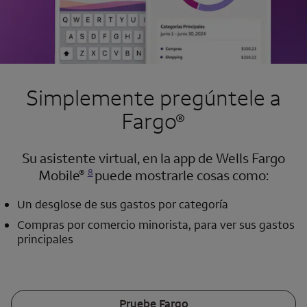
Simplemente pregúntele a
Fargo
®
Su asistente virtual, en la app de
Wells Fargo
Se abre una modalidad para nota al pie
®
Mobile
puede mostrarle cosas como:
8
Un desglose de sus gastos por categoría
Compras por comercio minorista, para ver sus gastos
principales
Pruebe
Fargo