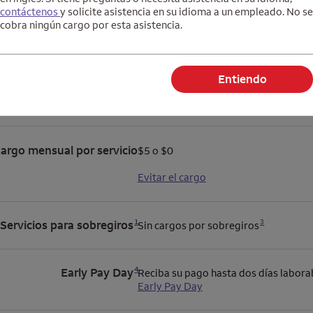
Banking
contáctenos
y solicite asistencia en su idioma a un empleado. No se
cobra ningún cargo por esta asistencia.
Entiendo
Ideal para
Personas que quieren ayuda para adm
dinero, incluidos adolescentes y estu
argo mensual por servicio
$5 o $0
Evitar el cargo
Se abre una modalidad para nota al pie
Se abre una modalidad para nota al pie
1
Servicios para sobregiros
3
Sin cargos por sobregiros
Se abre una modalidad para nota al pie
4
Early Pay Day
Reciba su pago hasta dos días labora
Early Pay Day