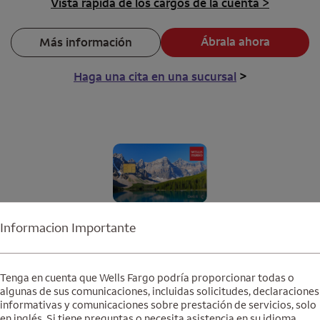
Vista rápida de los cargos de la cuenta >
Ábrala ahora
Más información
Haga una cita en una sucursal
>
Informacion Importante
nta de cheques
Clear Ac
Tenga en cuenta que Wells Fargo podría proporcionar todas o
algunas de sus comunicaciones, incluidas solicitudes, declaraciones
informativas y comunicaciones sobre prestación de servicios, solo
en inglés. Si tiene preguntas o necesita asistencia en su idioma,