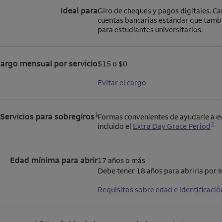
Ideal para
Giro de cheques y pagos digitales. Ca
cuentas bancarias estándar que tambi
para estudiantes universitarios.
argo mensual por servicio
$15 o $0
Evitar el cargo
Se abre una modalidad para nota al pie
1
Servicios para sobregiros
Formas convenientes de ayudarle a ev
Se abre una modalidad para nota al pie
2
incluido el
Extra Day Grace Period
Edad mínima para abrir
17 años o más
Debe tener 18 años para abrirla por I
Requisitos sobre edad e identificació