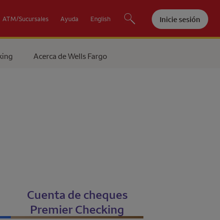
Inicie sesión
ATM/Sucursales
Ayuda
English
king
Acerca de
Wells Fargo
Cuenta de cheques
Premier Checking