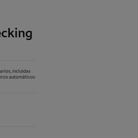
cking
rios, incluidas
jeros automáticos