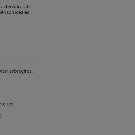
racterísticas de
én son ideales
itar sobregiros,
nternet
n