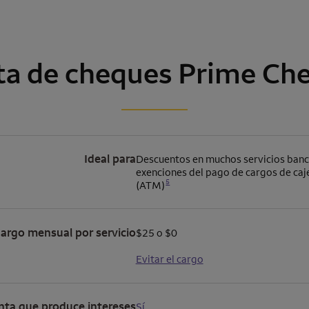
ta de cheques
Prime Che
Ideal para
Descuentos en muchos servicios banca
exenciones del pago de cargos de ca
Se abre una modalidad para nota al pie
5
(ATM)
argo mensual por servicio
$25 o $0
Evitar el cargo
ta que produce intereses
Sí