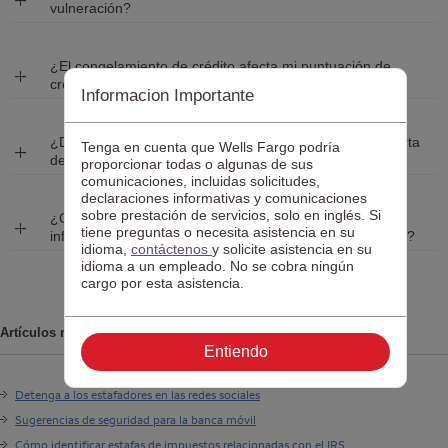
vulneración?
¿El congelamiento de crédito afecta mi puntuación de
Expanda
crédito?
Informacion Importante
¿Debería aplicar un congelamiento de crédito o una alerta
Tenga en cuenta que Wells Fargo podría
Expanda
de fraude?
proporcionar todas o algunas de sus
comunicaciones, incluidas solicitudes,
declaraciones informativas y comunicaciones
sobre prestación de servicios, solo en inglés. Si
¿Qué otras medidas puedo tomar si es posible que mi
Expa
tiene preguntas o necesita asistencia en su
información esté en riesgo por una vulneración de datos?
idioma,
contáctenos
y solicite asistencia en su
idioma a un empleado. No se cobra ningún
cargo por esta asistencia.
Artículos relacionados
Entiendo
Detenga a los estafadores en las redes sociales
Sugerencias de seguridad para la banca móvil
Cómo identificar estafas de impuestos relacionadas con el
IRS