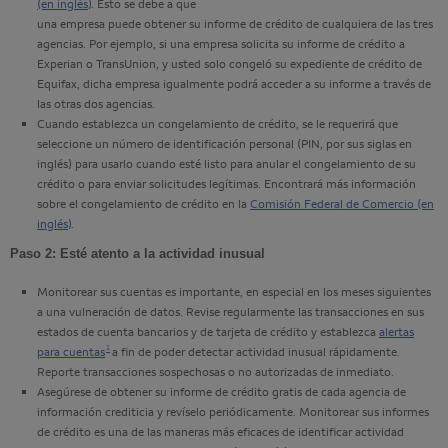
(en inglés)
. Esto se debe a que
una empresa puede obtener su informe de crédito de cualquiera de las tres
agencias. Por ejemplo, si una empresa solicita su informe de crédito a
Experian
o
TransUnion
, y usted solo congeló su expediente de crédito de
Equifax
, dicha empresa igualmente podrá acceder a su informe a través de
las otras dos agencias.
Cuando establezca un congelamiento de crédito, se le requerirá que
seleccione un número de identificación personal (PIN, por sus siglas en
inglés) para usarlo cuando esté listo para anular el congelamiento de su
crédito o para enviar solicitudes legítimas. Encontrará más información
sobre el congelamiento de crédito en la
Comisión Federal de Comercio (en
inglés)
.
Paso 2: Esté atento a la actividad inusual
Monitorear sus cuentas es importante, en especial en los meses siguientes
a una vulneración de datos. Revise regularmente las transacciones en sus
estados de cuenta bancarios y de tarjeta de crédito y establezca
alertas
Nota al pie 1
1
para cuentas
a fin de poder detectar actividad inusual rápidamente.
Reporte transacciones sospechosas o no autorizadas de inmediato.
Asegúrese de obtener su informe de crédito gratis de cada agencia de
información crediticia y revíselo periódicamente. Monitorear sus informes
de crédito es una de las maneras más eficaces de identificar actividad