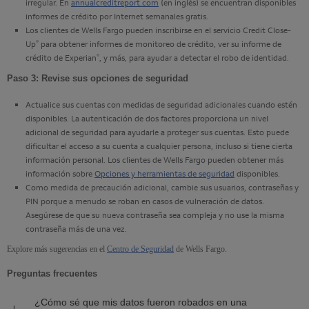
irregular. En
annualcreditreport.com
(en inglés) se encuentran disponibles
informes de crédito por Internet semanales gratis.
Los clientes de
Wells Fargo
pueden inscribirse en el servicio
Credit Close-
®
Up
para obtener informes de monitoreo de crédito, ver su informe de
®
crédito de
Experian
, y más, para ayudar a detectar el robo de identidad.
Paso 3: Revise sus opciones de seguridad
Actualice sus cuentas con medidas de seguridad adicionales cuando estén
disponibles. La autenticación de dos factores proporciona un nivel
adicional de seguridad para ayudarle a proteger sus cuentas. Esto puede
dificultar el acceso a su cuenta a cualquier persona, incluso si tiene cierta
información personal. Los clientes de
Wells Fargo
pueden obtener más
información sobre
Opciones y herramientas de seguridad
disponibles.
Como medida de precaución adicional, cambie sus usuarios, contraseñas y
PIN porque a menudo se roban en casos de vulneración de datos.
Asegúrese de que su nueva contraseña sea compleja y no use la misma
contraseña más de una vez.
Explore más sugerencias en el
Centro de Seguridad
de
Wells Fargo
.
Preguntas frecuentes
¿Cómo sé que mis datos fueron robados en una
Expanda