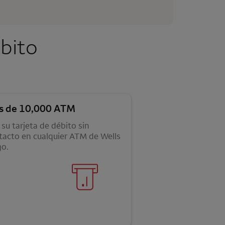
ébito
s de 10,000 ATM
su tarjeta de débito sin
tacto en cualquier ATM de
Wells
go
.