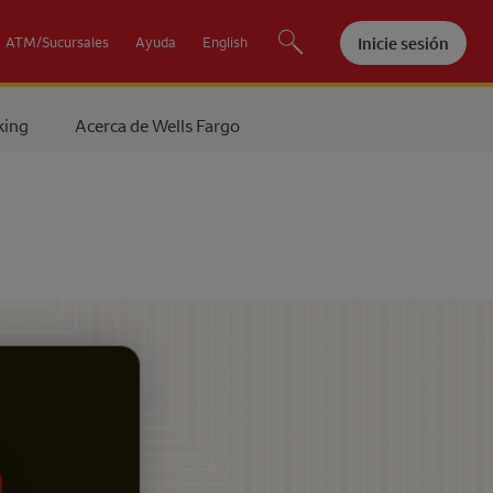
Inicie sesión
ATM/Sucursales
Ayuda
English
king
Acerca de
Wells Fargo