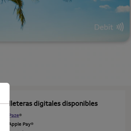
Billeteras digitales disponibles
Paze
®
Apple Pay
®