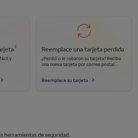
Se abre una modalidad para nota al pie
5
arjeta
Reemplace una tarjeta perdida
ácil y
¿Perdió o le robaron su tarjeta? Reciba
una nueva tarjeta por correo postal.
Reemplace su tarjeta
as herramientas de seguridad.