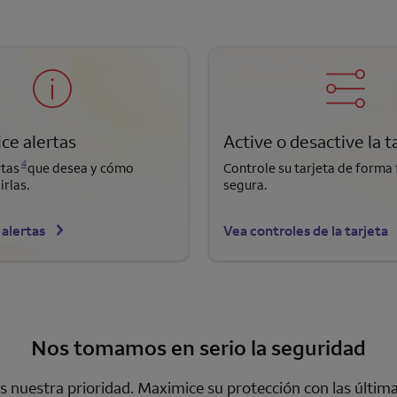
ce alertas
Active o desactive la t
Se abre una modalidad para nota al pie
4
rtas
que desea y cómo
Controle su tarjeta de forma f
irlas.
segura.
 alertas
Vea controles de la tarjeta
Nos tomamos en serio la seguridad
 nuestra prioridad. Maximice su protección con las últim