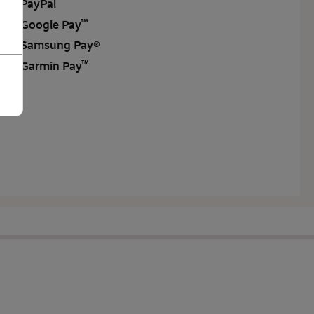
PayPal
™
Google Pay
Samsung Pay
®
™
Garmin Pay