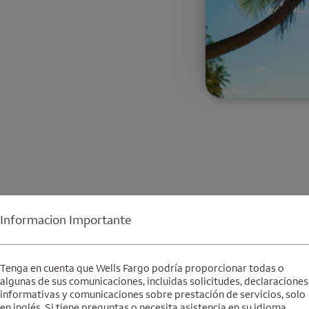
Informacion Importante
Agregue su tarjeta a una billetera
Se abre una modalidad para nota al pie
3
digital
Tenga en cuenta que Wells Fargo podría proporcionar todas o
algunas de sus comunicaciones, incluidas solicitudes, declaraciones
informativas y comunicaciones sobre prestación de servicios, solo
Guía de billeteras
en inglés. Si tiene preguntas o necesita asistencia en su idioma,