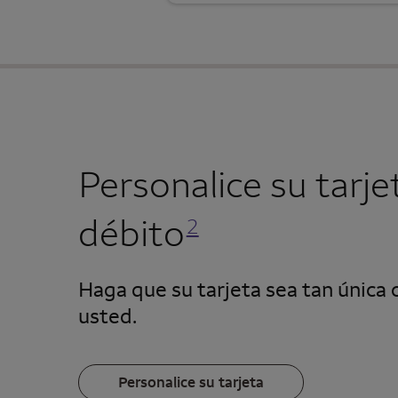
Personalice su tarje
Se abre una modalidad para nota al pie
débito
2
Haga que su tarjeta sea tan única
usted.
Personalice su tarjeta