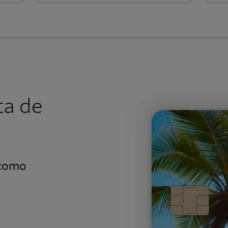
ta de
 como