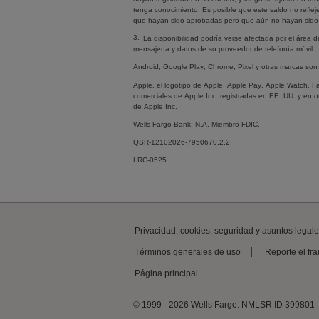
tenga conocimiento. Es posible que este saldo no refle
que hayan sido aprobadas pero que aún no hayan sido 
3.
La disponibilidad podría verse afectada por el área d
mensajería y datos de su proveedor de telefonía móvil.
Android
,
Google Play
,
Chrome
,
Pixel
y otras marcas so
Apple
, el logotipo de
Apple
,
Apple Pay
,
Apple Watch
,
F
comerciales de
Apple Inc
. registradas en EE. UU. y en o
de
Apple Inc
.
Wells Fargo Bank, N.A.
Miembro
FDIC
.
QSR-12102026-7950670.2.2
LRC-0525
Privacidad,
cookies
, seguridad y asuntos legal
Términos generales de uso
Reporte el fr
Página principal
© 1999 - 2026
Wells Fargo
. NMLSR
ID
399801