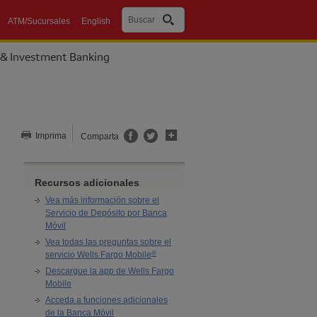
Buscar
ATM/Sucursales
English
 & Investment Banking
Comparta esta página
Imprima
Comparta
Recursos adicionales
Vea más información sobre el
Servicio de Depósito por Banca
Móvil
Vea todas las preguntas sobre el
®
servicio
Wells Fargo Mobile
Descargue la app de
Wells Fargo
Mobile
Acceda a funciones adicionales
de la Banca Móvil