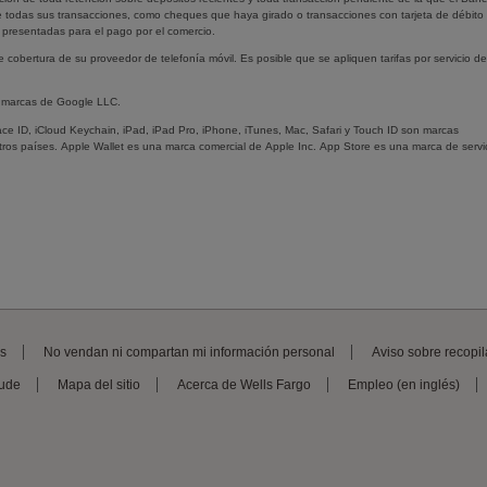
je todas sus transacciones, como cheques que haya girado o transacciones con tarjeta de débito
presentadas para el pago por el comercio.
e cobertura de su proveedor de telefonía móvil. Es posible que se apliquen tarifas por servicio de
n marcas de
Google LLC.
ace ID
,
iCloud Keychain
,
iPad
,
iPad Pro
,
iPhone
,
iTunes
,
Mac
,
Safari
y
Touch ID
son marcas
tros países.
Apple Wallet
es una marca comercial de
Apple Inc
.
App Store
es una marca de servi
es
No vendan ni compartan mi información personal
Aviso sobre recopil
aude
Mapa del sitio
Acerca de
Wells Fargo
Empleo (en inglés)