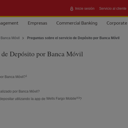
Inicie sesión
Servicio al cliente
anagement
Empresas
Commercial Banking
Corporate
 Banca Móvil
Preguntas sobre el servicio de Depósito por Banca Móvil
o de Depósito por Banca Móvil
Nota al pie 1
1
por Banca Móvil?
ealizado por Banca Móvil?
Nota al pie 3
®
3
depositar utilizando la app de
Wells Fargo Mobile
?