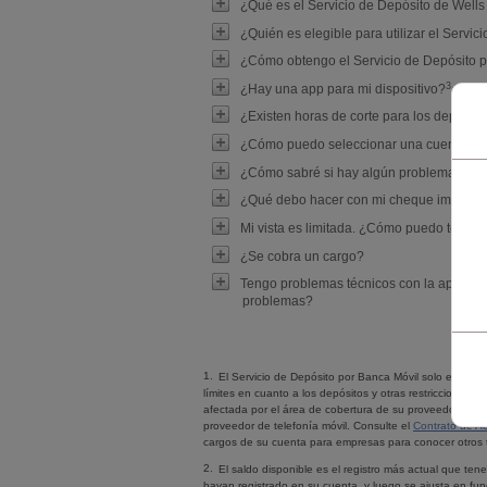
¿Qué es el Servicio de Depósito de
Wells
¿Quién es elegible para utilizar el Servi
¿Cómo obtengo el Servicio de Depósito 
Nota al pie 3
3
¿Hay una app para mi dispositivo?
¿Existen horas de corte para los depósito
¿Cómo puedo seleccionar una cuenta pre
¿Cómo sabré si hay algún problema con m
¿Qué debo hacer con mi cheque impreso 
Mi vista es limitada. ¿Cómo puedo tomar
¿Se cobra un cargo?
Tengo problemas técnicos con la app de
problemas?
1.
El Servicio de Depósito por Banca Móvil solo está di
límites en cuanto a los depósitos y otras restricciones.
afectada por el área de cobertura de su proveedor de tel
proveedor de telefonía móvil. Consulte el
Contrato de Ac
cargos de su cuenta para empresas para conocer otros té
2.
El saldo disponible es el registro más actual que tene
hayan registrado en su cuenta, y luego se ajusta en fun