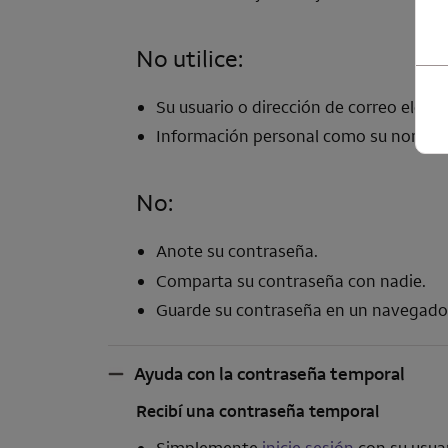
No utilice:
Su usuario o dirección de correo electr
Información personal como su nombre,
No:
Anote su contraseña.
Comparta su contraseña con nadie.
Guarde su contraseña en un navegado
Ayuda con la contraseña temporal
Ayuda con la contraseña temporal
Recibí una contraseña temporal