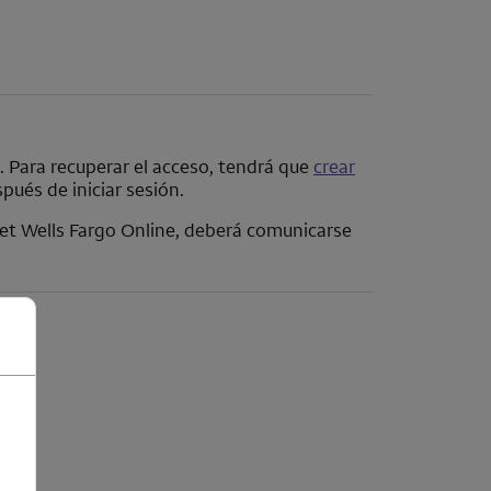
. Para recuperar el acceso, tendrá que
crear
ués de iniciar sesión.
net
Wells Fargo Online
, deberá comunicarse