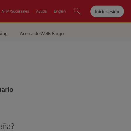
Inicie sesión
ATM/Sucursales
Ayuda
English
king
Acerca de
Wells Fargo
uario
eña?