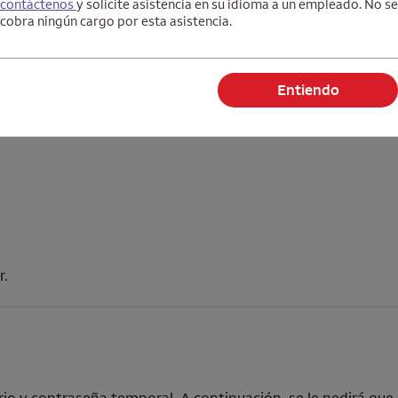
contáctenos
y solicite asistencia en su idioma a un empleado. No se
cobra ningún cargo por esta asistencia.
Entiendo
ónico.
 número de teléfono, nombre de su calle o número de Segu
r.