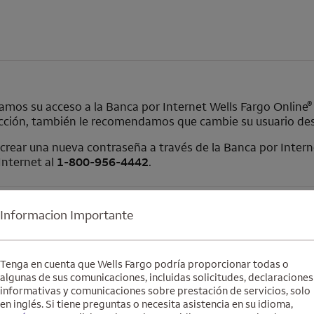
®
damos su acceso a la Banca por Internet
Wells Fargo Online
cción, también le recomendamos que cambie su usuario desp
a crear una nueva contraseña a través de la Banca por Inter
 Internet al
1-800-956-4442
.
aseña
Informacion Importante
Tenga en cuenta que Wells Fargo podría proporcionar todas o
algunas de sus comunicaciones, incluidas solicitudes, declaraciones
ngún otro lado.
informativas y comunicaciones sobre prestación de servicios, solo
en inglés. Si tiene preguntas o necesita asistencia en su idioma,
nto con números y caracteres especiales (@, %, &, #).