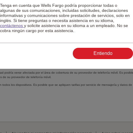
ad de tarjeta?
Tenga en cuenta que Wells Fargo podría proporcionar todas o
algunas de sus comunicaciones, incluidas solicitudes, declaraciones
informativas y comunicaciones sobre prestación de servicios, solo en
inglés. Si tiene preguntas o necesita asistencia en su idioma,
Nota al pie 1
contáctenos
y solicite asistencia en su idioma a un empleado. No se
1
vidad de tarjeta de débito
, ¿podré recibir otros tipos de alertas de
Wells Fargo
?
cobra ningún cargo por esta asistencia.
mensaje de texto para pedirme que verificara transacciones hechas con mi tarjeta?
Entiendo
ntrará preguntas frecuentes sobre resolución de problemas.
idad podría verse afectada por el área de cobertura de su proveedor de telefonía móvil. Es posibl
os de su proveedor de telefonía móvil.
en todos los dispositivos. Es posible que se apliquen tarifas por servicio de mensajería y datos de