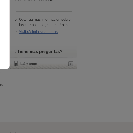
información de contacto
Obtenga más información sobre
las alertas de tarjeta de débito
Visite Administre alertas
¿Tiene más preguntas?
Llámenos
e
 su