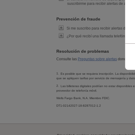
suscribirme para recibir alertas de activid
Prevención de fraude
Si me suscribo para recibir alertas de acti
¿Por qué recibí una llamada telefónica o 
Resolución de problemas
Consulte las
Preguntas sobre alertas
donde enco
1.
Es posible que se requiera inscripción. La disponibil
que se apliquen tarifas por servicio de mensajería y dat
2.
Las billeteras digitales podrían no estar disponibles 
proveedor de telefonía móvil.
Wells Fargo Bank, N.A.
Miembro
FDIC
.
DT1-02142027-18-8287012-1.2