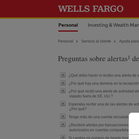
Skip to content
Seleccionada
Personal
Investing & Wealth M
Personal
Servicio al cliente
Ayuda para
Nota al pie 1
1
Preguntas sobre alertas
de
¿Qué debo hacer si recibo una alerta de 
¿Por qué hay una demora en la recepción d
¿Por qué recibí una alerta de actividad d
viajado fuera de EE. UU.?
Esperaba recibir una de las alertas de act
¿Por qué?
Tengo más de una cuenta vinculada a mi tar
¿Recibiré alertas por transacciones con ta
autorizados en cuentas compartidas?
Si cambia mi número de tarjeta (por ejemplo