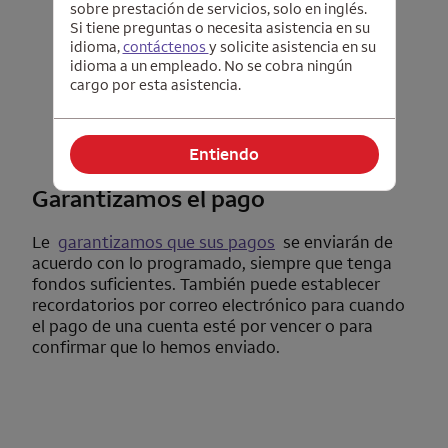
sobre prestación de servicios, solo en inglés.
Si tiene preguntas o necesita asistencia en su
idioma,
contáctenos
y solicite asistencia en su
idioma a un empleado. No se cobra ningún
cargo por esta asistencia.
Entiendo
Garantizamos el pago
Le
garantizamos que sus pagos
se enviarán de
acuerdo con lo programado, siempre que tenga
fondos suficientes. También puede establecer
recordatorios por correo electrónico para cuando
el pago de una cuenta esté por vencer o para
confirmar que lo hemos enviado.