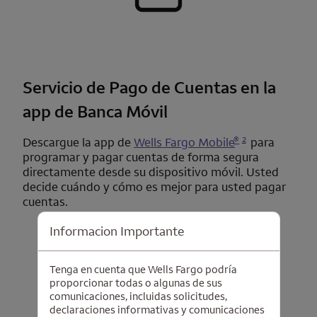
Servicio de Pago de Cuentas en la
app de Banca Móvil
Se abre una modalidad para nota al pie
®
2
Descargue la app de
Wells Fargo Mobile
para
programar y pagar cuentas de forma segura
directamente desde su dispositivo móvil. Usted
decide cuándo y cómo es mejor para usted pagar
cuentas.
Informacion Importante
Tenga en cuenta que Wells Fargo podría
proporcionar todas o algunas de sus
comunicaciones, incluidas solicitudes,
declaraciones informativas y comunicaciones