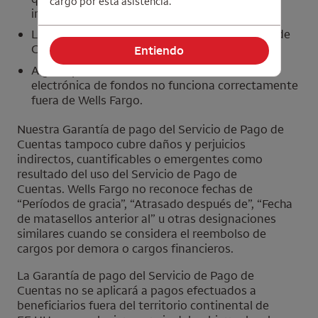
cargo por esta asistencia.
incorrecta o estaba incompleta;
La cuenta designada para el Servicio de Pago de
Cuentas está cerrada o congelada; o bien
Entiendo
Alguna parte del sistema de transferencia
electrónica de fondos no funciona correctamente
fuera de
Wells Fargo
.
Nuestra Garantía de pago del Servicio de Pago de
Cuentas tampoco cubre daños y perjuicios
indirectos, cuantificables o emergentes como
resultado del uso del Servicio de Pago de
Cuentas.
Wells Fargo
no reconoce fechas de
“Períodos de gracia”, “Atrasado después de”, “Fecha
de matasellos anterior al” u otras designaciones
similares cuando se considera el reembolso de
cargos por demora o cargos financieros.
La Garantía de pago del Servicio de Pago de
Cuentas no se aplicará a pagos efectuados a
beneficiarios fuera del territorio continental de