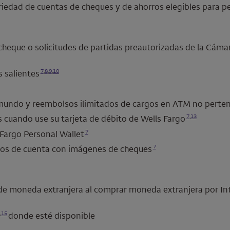
riedad de cuentas de cheques y de ahorros elegibles para
cheque o solicitudes de partidas preautorizadas de la Cá
Se abre una modalidad para nota al pie
Se abre una modalidad para nota al pie
Se abre una modalidad para nota al pie
Se abre una modalidad para nota al pie
7
,
8
,
9
,
10
s salientes
 mundo y reembolsos ilimitados de cargos en ATM no perte
Se abre una modalidad para nota al pie
Se abre una modalidad para nota al pie
7
,
13
s cuando use su tarjeta de débito de
Wells Fargo
Se abre una modalidad para nota al pie
7
 Fargo Personal Wallet
Se abre una modalidad para nota al pie
7
dos de cuenta con imágenes de cheques
de moneda extranjera al comprar moneda extranjera por In
alidad para nota al pie
Se abre una modalidad para nota al pie
,
15
donde esté disponible