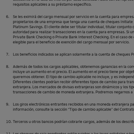
requisitos aplicables a su préstamo específico.
6.
Se les eximirá del cargo mensual por servicio en la cuenta para empres
propietarios de una empresa que tenga una cuenta de cheques Initiate
Platinum Savings
. El cliente debe ser titular individual, titular conjunt
autoridad para realizar transacciones en la cuenta para empresas. Si u
Private Bank Checking
o
Private Bank Interest Checking
. En el caso d
elegible para el beneficio de exención del cargo mensual por servicio.
7.
Los beneficios indicados se aplican solamente a la cuenta de cheques
P
8.
Además de todos los cargos aplicables, obtenemos ganancias en la conv
incluye un aumento en el precio. El aumento en el precio tiene por objet
queremos obtener. El tipo de cambio aplicable no incluye, y es independ
Diferentes clientes podrían recibir diferentes tipos de cambio para tran
extranjera. Los mercados de divisas extranjeras son dinámicos y los tip
transacciones de cambio de moneda extranjera. Podremos negarnos a pr
9.
Los giros electrónicos entrantes recibidos en una moneda extranjera pa
información, consulte la sección “Tipo de cambio aplicable” del Contrat
10.
Terceros u otros bancos podrían cobrarle cargos, además de los descri
11.
Los cheques de caja pendientes están sujetos a las leyes estatales o te