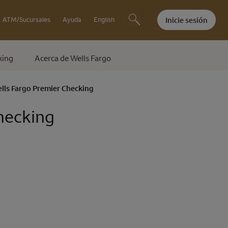
Inicie sesión
ATM/Sucursales
Ayuda
English
king
Acerca de
Wells Fargo
lls Fargo Premier Checking
hecking