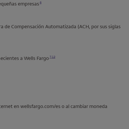
6
 pequeñas empresas
mara de Compensación Automatizada (ACH, por sus siglas
Se abre una modalidad para nota al pie
Se abre una modalidad para nota al pie
7
,
12
necientes a
Wells Fargo
ternet en wellsfargo.com/es o al cambiar moneda