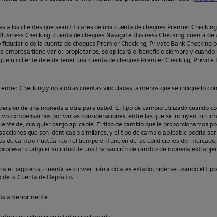
as a los clientes que sean titulares de una cuenta de cheques
Premier Checking
 Business Checking, cuenta de cheques
Navigate Business Checking
, cuenta de
o o fiduciario de la cuenta de cheques
Premier Checking
,
Private Bank Checking
na empresa tiene varios propietarios, se aplicará el beneficio siempre y cuand
e que un cliente deje de tener una cuenta de cheques
Premier Checking
,
Private
remier Checking
y no a otras cuentas vinculadas, a menos que se indique lo con
ersión de una moneda a otra para usted. El tipo de cambio utilizado cuando co
ivo compensarnos por varias consideraciones, entre las que se incluyen, sin limi
iente de, cualquier cargo aplicable. El tipo de cambio que le proporcionamos po
sacciones que son idénticas o similares, y el tipo de cambio aplicable podría se
os de cambio fluctúan con el tiempo en función de las condiciones del mercado,
ocesar cualquier solicitud de una transacción de cambio de moneda extranjer
ra el pago en su cuenta se convertirán a dólares estadounidense usando el tipo
o de la Cuenta de Depósito.
tos anteriormente.
rritoriales sobre propiedad no reclamada.