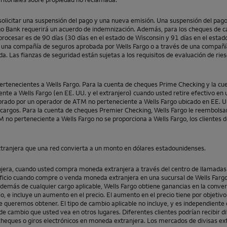
á solicitar una suspensión del pago y una nueva emisión. Una suspensión del p
go Bank
requerirá un acuerdo de indemnización. Además, para los cheques de ca
rocesar es de 90 días (30 días en el estado de Wisconsin y 91 días en el estad
de una compañía de seguros aprobada por
Wells Fargo
o a través de una compañía 
a. Las fianzas de seguridad están sujetas a los requisitos de evaluación de ries
pertenecientes a
Wells Fargo
. Para la cuenta de cheques
Prime Checking
y la cu
iente a
Wells Fargo
(en EE. UU. y el extranjero) cuando usted retire efectivo e
brado por un operador de ATM no perteneciente a
Wells Fargo
ubicado en EE. U
 cargos. Para la cuenta de cheques
Premier Checking
,
Wells Fargo
le reembolsar
TM no perteneciente a
Wells Fargo
no se proporciona a
Wells Fargo
, los clientes
xtranjera que una red convierta a un monto en dólares estadounidenses.
anjera, cuando usted compra moneda extranjera a través del centro de llamad
neficio cuando compre o venda moneda extranjera en una sucursal de
Wells Farg
Además de cualquier cargo aplicable,
Wells Fargo
obtiene ganancias en la conver
, e incluye un aumento en el precio. El aumento en el precio tiene por objetivo
 que queremos obtener. El tipo de cambio aplicable no incluye, y es independien
de cambio que usted vea en otros lugares. Diferentes clientes podrían recibir d
, cheques o giros electrónicos en moneda extranjera. Los mercados de divisas ex