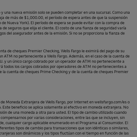
ago y una nueva emisión solo se pueden completar en una sucursal. Como una
ja de más de $1,000.00, el período de espera antes de que la suspensión
o de Nueva York). El período de espera se puede evitar con la compra de
de seguros que elija el cliente. El costo de una fianza de seguridad varía
gos del asegurador antes de la emisión. Si no se proporciona la fianza de
enta de cheques
Premier Checking
,
Wells Fargo
le eximirá del pago de su
n un ATM no perteneciente a
Wells Fargo
. Además, en el caso de la cuenta de
U. y un único cargo cobrado por un operador de ATM no perteneciente a
á todos los cargos cobrados por operadores de ATM no pertenecientes a
 de la cuenta de cheques
Prime Checking
y de la cuenta de cheques
Premier
as de Moneda Extranjera de
Wells Fargo
, por Internet en wellsfargo.com/es o
o
. Este beneficio se aplica solamente al efectivo en moneda extranjera. No
sión de una moneda a otra para usted. El tipo de cambio utilizado cuando
 compensarnos por varias consideraciones, entre las que se incluyen, sin
te de, cualquier cargo aplicable enumerado en el Programa al Consumidor. El
iferentes tipos de cambio para transacciones que son idénticas o similares,
tranjeras son dinámicos y los tipos fluctúan con el tiempo en función de las