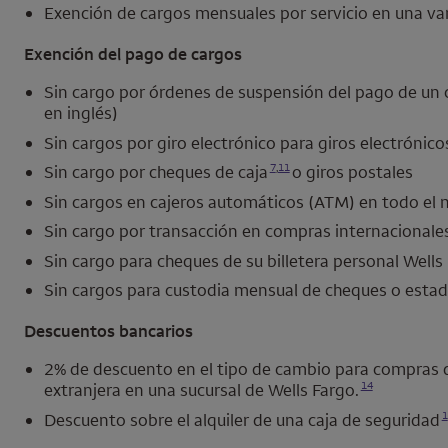
Exención de cargos mensuales por servicio en una va
Exención del pago de cargos
Sin cargo por órdenes de suspensión del pago de un 
en inglés)
Sin cargos por giro electrónico para giros electrónico
Se abre una modalidad para nota al pie
Se abre una modalidad para nota al pie
7
,
11
Sin cargo por cheques de caja
o giros postales
Sin cargos en cajeros automáticos (ATM) en todo el
Sin cargo por transacción en compras internacionale
Sin cargo para cheques de su billetera personal
Wells
Sin cargos para custodia mensual de cheques o esta
Descuentos bancarios
2% de descuento en el tipo de cambio para compras 
Se abre una modalidad para nota al pie
14
extranjera en una sucursal de
Wells Fargo
.
Se abre una mod
1
Descuento sobre el alquiler de una caja de seguridad