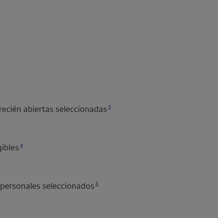
Se abre una modalidad para nota al pie
3
recién abiertas seleccionadas
Se abre una modalidad para nota al pie
4
gibles
Se abre una modalidad para nota al pie
5
 personales seleccionados
Se abre una modalidad para nota al pie