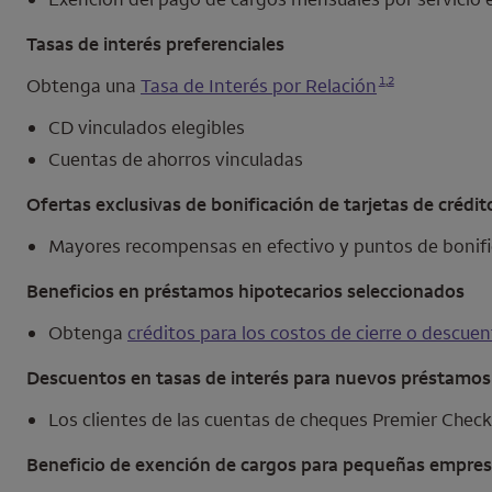
Tasas de interés preferenciales
Se abre una modalidad para nota al pie
Se abre una modalidad para nota al pie
1
,
2
Obtenga una
Tasa de Interés por Relación
CD vinculados elegibles
Cuentas de ahorros vinculadas
Ofertas exclusivas de bonificación de tarjetas de crédit
Mayores recompensas en efectivo y puntos de bonific
Beneficios en préstamos hipotecarios seleccionados
Obtenga
créditos para los costos de cierre o descuen
Descuentos en tasas de interés para nuevos préstamos
Los clientes de las cuentas de cheques
Premier Check
Beneficio de exención de cargos para pequeñas empre