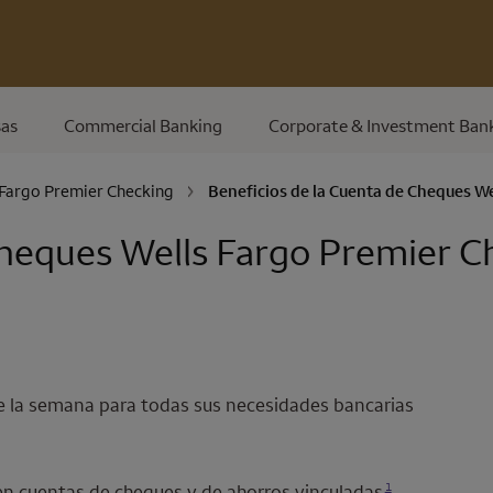
as
Commercial Banking
Corporate & Investment Ban
 Fargo Premier Checking
Beneficios de la Cuenta de Cheques
We
Cheques
Wells Fargo Premier C
s de la semana para todas sus necesidades bancarias
Se abre una modalidad para nota al pie
1
en cuentas de cheques y de ahorros vinculadas