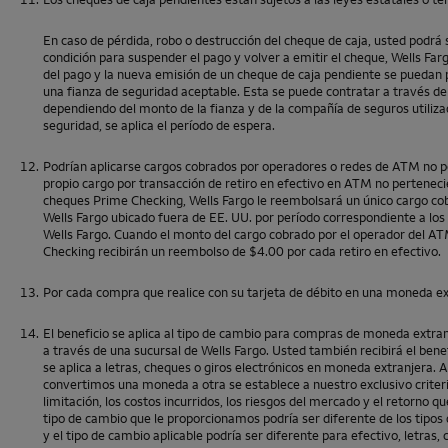
En caso de pérdida, robo o destrucción del cheque de caja, usted podr
condición para suspender el pago y volver a emitir el cheque,
Wells Far
del pago y la nueva emisión de un cheque de caja pendiente se puedan p
una fianza de seguridad aceptable. Esta se puede contratar a través 
dependiendo del monto de la fianza y de la compañía de seguros utilizad
seguridad, se aplica el período de espera.
12.
Podrían aplicarse cargos cobrados por operadores o redes de ATM no 
propio cargo por transacción de retiro en efectivo en ATM no pertenec
cheques
Prime Checking
,
Wells Fargo
le reembolsará un único cargo co
Wells Fargo
ubicado fuera de EE. UU. por período correspondiente a los
Wells Fargo
. Cuando el monto del cargo cobrado por el operador del A
Checking
recibirán un reembolso de $4.00 por cada retiro en efectivo.
13.
Por cada compra que realice con su tarjeta de débito en una moneda e
14.
El beneficio se aplica al tipo de cambio para compras de moneda extr
a través de una sucursal de
Wells Fargo
. Usted también recibirá el be
se aplica a letras, cheques o giros electrónicos en moneda extranjera. 
convertimos una moneda a otra se establece a nuestro exclusivo criterio
limitación, los costos incurridos, los riesgos del mercado y el retorno
tipo de cambio que le proporcionamos podría ser diferente de los tipos 
y el tipo de cambio aplicable podría ser diferente para efectivo, letras