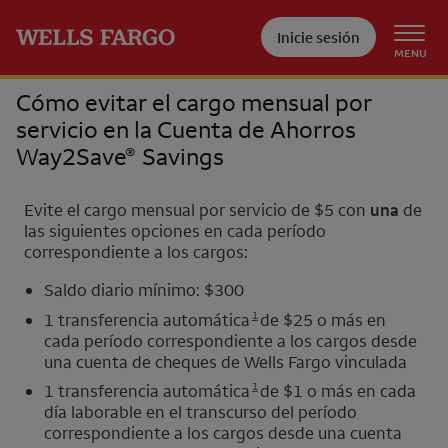
Pase al contenido principal
Inicie sesión
MENU
Cómo evitar el cargo mensual por
servicio en la Cuenta de Ahorros
Way2Save
Savings
®
Evite el cargo mensual por servicio de $5 con
una
de
las siguientes opciones en cada período
correspondiente a los cargos:
Saldo diario mínimo: $300
Se abre una modalidad para nota al pie
1
1 transferencia automática
de $25 o más en
cada período correspondiente a los cargos desde
una cuenta de cheques de
Wells Fargo
vinculada
Se abre una modalidad para nota al pie
1
1 transferencia automática
de $1 o más en cada
día laborable en el transcurso del período
correspondiente a los cargos desde una cuenta