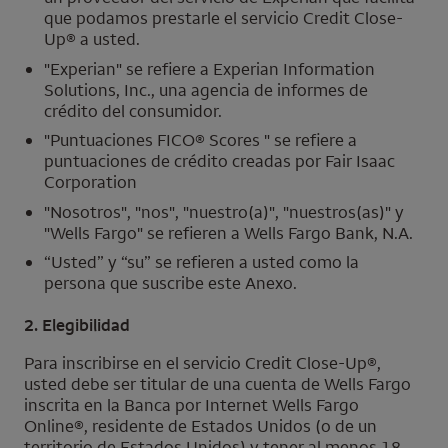
que podamos prestarle el servicio
Credit Close-
Up
® a usted.
"
Experian
" se refiere a
Experian Information
Solutions, Inc.
, una agencia de informes de
crédito del consumidor.
"Puntuaciones
FICO
® Scores
" se refiere a
puntuaciones de crédito creadas por Fair Isaac
Corporation
"Nosotros", "nos", "nuestro(a)", "nuestros(as)" y
"
Wells Fargo
" se refieren a
Wells Fargo Bank, N.A.
“Usted” y “su” se refieren a usted como la
persona que suscribe este Anexo.
2. Elegibilidad
Para inscribirse en el servicio
Credit Close-Up
®,
usted debe ser titular de una cuenta de
Wells Fargo
inscrita en la Banca por Internet
Wells Fargo
Online
®, residente de Estados Unidos (o de un
territorio de Estados Unidos) y tener al menos 18