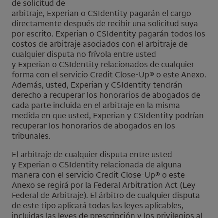
de solicitud de
arbitraje,
Experian
o
CSIdentity
pagarán el cargo
directamente después de recibir una solicitud suya
por escrito.
Experian
o
CSIdentity
pagarán todos los
costos de arbitraje asociados con el arbitraje de
cualquier disputa no frívola entre usted
y
Experian
o
CSIdentity
relacionados de cualquier
forma con el servicio
Credit Close-Up
® o este Anexo.
Además, usted,
Experian
y
CSIdentity
tendrán
derecho a recuperar los honorarios de abogados de
cada parte incluida en el arbitraje en la misma
medida en que usted,
Experian
y
CSIdentity
podrían
recuperar los honorarios de abogados en los
tribunales.
El arbitraje de cualquier disputa entre usted
y
Experian
o
CSIdentity
relacionada de alguna
manera con el servicio
Credit Close-Up
® o este
Anexo se regirá por la
Federal Arbitration Act
(Ley
Federal de Arbitraje). El árbitro de cualquier disputa
de este tipo aplicará todas las leyes aplicables,
incluidas las leyes de prescripción y los privilegios al