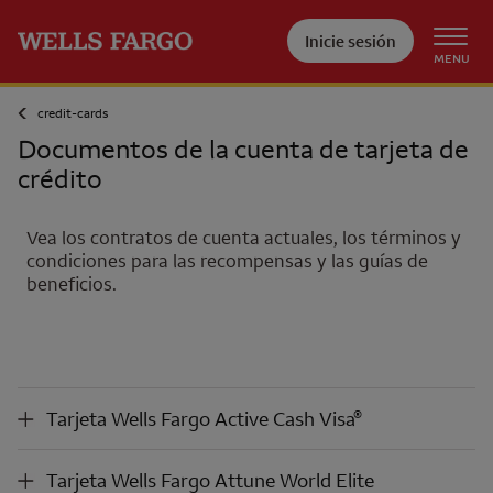
Pase al contenido principal
Inicie sesión
MENU
credit-cards
Documentos de la cuenta de tarjeta de
crédito
Vea los contratos de cuenta actuales, los términos y
condiciones para las recompensas y las guías de
beneficios.
®
Tarjeta
Wells Fargo Active Cash Visa
®
Tarjeta
Wells Fargo Active Cash Visa
®
Tarjeta
Wells Fargo Attune World Elite Mastercard
Tarjeta
Wells Fargo Attune World Elite