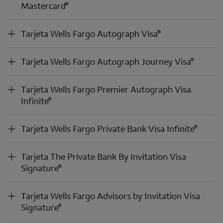
®
Mastercard
®
Tarjeta
Wells Fargo Autograph
Visa
®
Tarjeta
Wells Fargo Autograph
Visa
®
Tarjeta
Wells Fargo Autograph Journey Visa
®
Tarjeta
Wells Fargo Autograph Journey Visa
®
Tarjeta
Wells Fargo Premier
Autograph
Visa Infinite
Tarjeta
Wells Fargo Premier
Autograph
Visa
®
Infinite
®
Tarjeta
Wells Fargo Private Bank
Visa Infinite
®
Tarjeta
Wells Fargo Private Bank
Visa Infinite
®
Tarjeta
The Private Bank By Invitation Visa Signature
Tarjeta
The Private Bank By Invitation Visa
®
Signature
®
Tarjeta
Wells Fargo Advisors
by Invitation
Visa Signature
Tarjeta
Wells Fargo Advisors
by Invitation
Visa
®
Signature