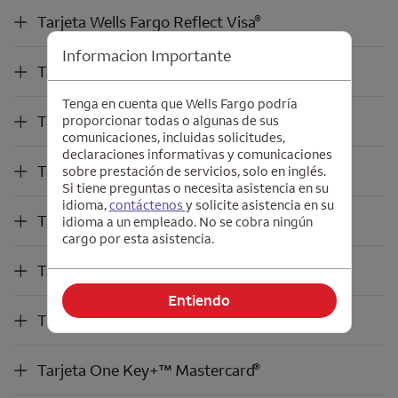
®
Tarjeta
Wells Fargo Reflect Visa
®
Tarjeta
Wells Fargo Reflect Visa
Informacion Importante
®
Tarjeta
Bilt World Elite Mastercard
®
Tarjeta
Bilt World Elite Mastercard
Tenga en cuenta que Wells Fargo podría
®
®
Tarjeta
Choice Privileges
Mastercard
®
®
Tarjeta
Choice Privileges
Mastercard
proporcionar todas o algunas de sus
comunicaciones, incluidas solicitudes,
declaraciones informativas y comunicaciones
®
®
Tarjeta
Choice Privileges
Select
Mastercard
®
®
Tarjeta
Choice Privileges
Select
Mastercard
sobre prestación de servicios, solo en inglés.
Si tiene preguntas o necesita asistencia en su
idioma,
contáctenos
y solicite asistencia en su
®
®
Tarjeta
Hotels.com
Rewards Visa
Platinum
®
®
Tarjeta
Hotels.com
Rewards Visa
Platinum
idioma a un empleado. No se cobra ningún
cargo por esta asistencia.
®
®
Tarjeta
Hotels.com
Rewards Visa
Signature
®
®
Tarjeta
Hotels.com
Rewards Visa
Signature
Entiendo
®
Tarjeta
One Key
Mastercard
™
®
Tarjeta
One Key
™
Mastercard
®
Tarjeta
One Key
Mastercard
+™
®
Tarjeta
One Key
+™
Mastercard