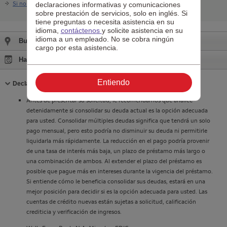
Si no tiene la app, descárguela aquí
declaraciones informativas y comunicaciones
sobre prestación de servicios, solo en inglés. Si
tiene preguntas o necesita asistencia en su
idioma,
contáctenos
y solicite asistencia en su
idioma a un empleado. No se cobra ningún
Busque sucursal
cargo por esta asistencia.
Haga una cita
Contraiga
Entiendo
Declaraciones informativas
Antes de presentar su solicitud, le recomendamos que analice
detenidamente si consolidar su deuda actual es la opción adecuada
para usted. Consolidar múltiples deudas significa que tendrá un solo
pago mensual, pero esto podría no disminuir su deuda ni permitirle
liquidarla más rápidamente. La reducción en el pago podría provenir
de una tasa de interés más baja, un plazo de préstamo más largo o
una combinación de ambos. Al extender el plazo del préstamo es
posible que pague más en intereses durante la vigencia del préstamo.
Si entiende cómo le beneficia consolidar sus deudas, estará en una
mejor posición para decidir si es la opción adecuada para usted. Las
cuentas de crédito nuevas están sujetas a solicitud, calificación
crediticia y verificación de ingresos.