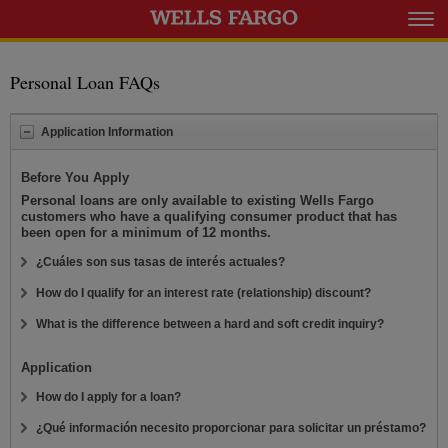
Expanda el m
Personal Loan FAQs
Contraiga
Application Information
Before You Apply
Personal loans are only available to existing Wells Fargo
customers who have a qualifying consumer product that has
been open for a minimum of 12 months.
Expanda
¿Cuáles son sus tasas de interés actuales?
Expanda
How do I qualify for an interest rate (relationship) discount?
Expanda
What is the difference between a hard and soft credit inquiry?
Application
Expanda
How do I apply for a loan?
Exp
¿Qué información necesito proporcionar para solicitar un préstamo?