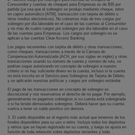
Consumidor y cuentas de cheques para Empresas es de $35 por
partida (ya sea que el sobregiro se produjo mediante cheque, retiro
en cajero automático [ATM], transacción con tarjeta de débito u
otros medios electrónicos). No cobramos más de tres cargos por
sobregiro por día laborable en el caso de las cuentas al Consumidor
y no más de cuatro cargos por sobregiro por día laborable en el caso
de las cuentas para Empresas. Los cargos por sobregiro no se
aplican a las cuentas
Clear Access Banking
.
Los pagos recurrentes con tarjeta de débito y otras transacciones,
como cheques, transacciones a través de la Cámara de
Compensación Automatizada (ACH, por sus siglas en inglés) y otras
transacciones usando su número de cuenta y número de ruta, se
podrían seguir autorizando en concepto de sobregiro a nuestro
criterio si no hay suficiente dinero en la cuenta, incluso si la cuenta
no está inscrita en el Servicio para Sobregiros de Tarjeta de Débito,
y se aplicarán nuestras políticas y cargos por sobregiro estándar.
El pago de las transacciones en concepto de sobregiro es
discrecional y nos reservamos el derecho de no pagar. Por ejemplo,
generalmente no pagamos sobregiros si su cuenta está sobregirada
o si ha tenido demasiados sobregiros. Deberá hacer que su cuenta
vuelva a tener un saldo positivo sin demora.
3.
El saldo disponible es el registro más actual que tenemos de los
fondos disponibles para su uso o retiro. Incluye todos los depósitos
y retiros que se hayan registrado en su cuenta, y luego se ajusta en
función de toda retención sobre depósitos recientes y toda