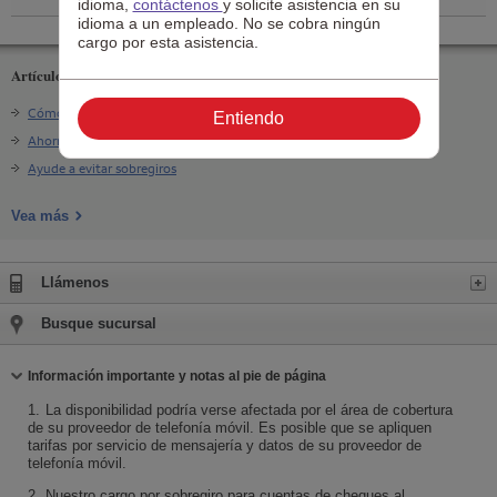
idioma,
contáctenos
y solicite asistencia en su
idioma a un empleado. No se cobra ningún
cargo por esta asistencia.
Artículos relacionados
Cómo separar sus ahorros primero
Entiendo
Ahorrar para una emergencia
Ayude a evitar sobregiros
Vea más
Expanda
Llámenos
Busque sucursal
Contraiga
Información importante y notas al pie de página
1.
La disponibilidad podría verse afectada por el área de cobertura
de su proveedor de telefonía móvil. Es posible que se apliquen
tarifas por servicio de mensajería y datos de su proveedor de
telefonía móvil.
2.
Nuestro cargo por sobregiro para cuentas de cheques al