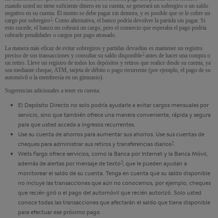
cuando usted no tiene suficiente dinero en su cuenta, se generará un sobregiro o un saldo
negativo en su cuenta. El monto se debe pagar sin demora, y es posible que se le cobre un
Nota al pie 2
2
cargo por sobregiro
. Como alternativa, el banco podría devolver la partida sin pagar. Si
esto sucede, el banco no cobrará un cargo, pero el comercio que esperaba el pago podría
cobrarle penalidades o cargos por pago atrasado.
La manera más eficaz de evitar sobregiros y partidas devueltas es mantener un registro
Nota al pie 3
3
preciso de sus transacciones y consultar su saldo disponible
antes de hacer una compra o
un retiro. Lleve un registro de todos los depósitos y retiros que realice desde su cuenta, ya
sea mediante cheque, ATM, tarjeta de débito o pago recurrente (por ejemplo, el pago de su
automóvil o la membresía en un gimnasio).
Sugerencias adicionales a tener en cuenta:
El Depósito Directo no solo podría ayudarle a evitar cargos mensuales por
servicio, sino que también ofrece una manera conveniente, rápida y segura
para que usted acceda a ingresos recurrentes.
Use su cuenta de ahorros para aumentar sus ahorros. Use sus cuentas de
Nota al pie 4
4
cheques para administrar sus retiros y transferencias diarios
.
Wells Fargo
ofrece servicios, como la Banca por Internet y la Banca Móvil,
Nota al pie 5
5
además de alertas por mensaje de texto
, que le pueden ayudan a
monitorear el saldo de su cuenta. Tenga en cuenta que su saldo disponible
no incluye las transacciones que aún no conocemos, por ejemplo, cheques
que recién giró o el pago del automóvil que recién autorizó. Solo usted
conoce todas las transacciones que afectarán el saldo que tiene disponible
para efectuar ese próximo pago.