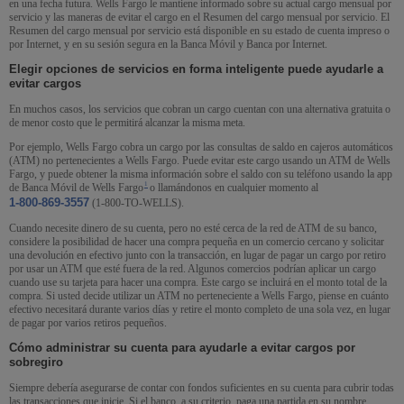
en una fecha futura.
Wells Fargo
le mantiene informado sobre su actual cargo mensual por
servicio y las maneras de evitar el cargo en el Resumen del cargo mensual por servicio. El
Resumen del cargo mensual por servicio está disponible en su estado de cuenta impreso o
por Internet, y en su sesión segura en la Banca Móvil y Banca por Internet.
Elegir opciones de servicios en forma inteligente puede ayudarle a
evitar cargos
En muchos casos, los servicios que cobran un cargo cuentan con una alternativa gratuita o
de menor costo que le permitirá alcanzar la misma meta.
Por ejemplo,
Wells Fargo
cobra un cargo por las consultas de saldo en cajeros automáticos
(ATM) no pertenecientes a
Wells Fargo
. Puede evitar este cargo usando un ATM de
Wells
Fargo
, y puede obtener la misma información sobre el saldo con su teléfono usando la app
Nota al pie 1
1
de Banca Móvil de
Wells Fargo
o llamándonos en cualquier momento al
1-800-869-3557
(1-800-TO-WELLS).
Cuando necesite dinero de su cuenta, pero no esté cerca de la red de ATM de su banco,
considere la posibilidad de hacer una compra pequeña en un comercio cercano y solicitar
una devolución en efectivo junto con la transacción, en lugar de pagar un cargo por retiro
por usar un ATM que esté fuera de la red. Algunos comercios podrían aplicar un cargo
cuando use su tarjeta para hacer una compra. Este cargo se incluirá en el monto total de la
compra. Si usted decide utilizar un ATM no perteneciente a
Wells Fargo
, piense en cuánto
efectivo necesitará durante varios días y retire el monto completo de una sola vez, en lugar
de pagar por varios retiros pequeños.
Cómo administrar su cuenta para ayudarle a evitar cargos por
sobregiro
Siempre debería asegurarse de contar con fondos suficientes en su cuenta para cubrir todas
las transacciones que inicie. Si el banco, a su criterio, paga una partida en su nombre