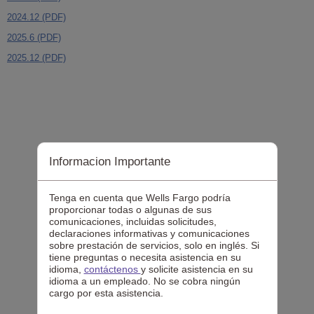
in
2024.12 (PDF)
opens
new
in
window
2025.6 (PDF)
opens
new
in
window
2025.12 (PDF)
opens
a
in
new
a
window
new
window
Informacion Importante
Tenga en cuenta que Wells Fargo podría
proporcionar todas o algunas de sus
comunicaciones, incluidas solicitudes,
declaraciones informativas y comunicaciones
sobre prestación de servicios, solo en inglés. Si
tiene preguntas o necesita asistencia en su
idioma,
contáctenos
y solicite asistencia en su
idioma a un empleado. No se cobra ningún
cargo por esta asistencia.