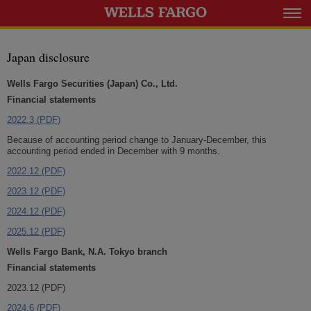
Japan disclosure
Wells Fargo Securities (Japan) Co., Ltd.
Financial statements
2022.3 (PDF)
opens
in
Because of accounting period change to January-December, this
a
accounting period ended in December with 9 months.
new
window
2022.12 (PDF)
opens
in
2023.12 (PDF)
opens
a
in
new
2024.12 (PDF)
opens
new
window
in
window
2025.12 (PDF)
opens
new
in
window
Wells Fargo Bank, N.A. Tokyo branch
a
new
Financial statements
window
2023.12 (PDF)
2024.6 (PDF)
opens