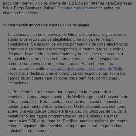
pago por Internet. ¿No es cliente de la Banca por Internet para Empresas
Wells Fargo Business Online
?
Obtenga más información
sobre
sobre los
diversos beneficios.
los
diversos
beneficios
Contraiga
Información importante y notas al pie de página
1.
La inscripción en el servicio de Giros Electrónicos Digitales está
sujeta a los requisitos de elegibilidad y se aplican términos y
condiciones. Se aplican los cargos por servicio de giros electrónicos
entrantes o salientes que correspondan, a menos que se le exima
del pago de acuerdo con los términos y condiciones de su cuenta.
Es posible que se apliquen tarifas por servicio de mensajería y
datos de su proveedor de telefonía móvil. Para obtener más
información, consulte el
Contrato de Acceso por Internet de
Wells
Fargo
y sus declaraciones informativas correspondientes sobre los
cargos de su cuenta para conocer otros términos, condiciones y
limitaciones.
2.
Puede empezar a programar pagos para la mayoría de los
beneficiarios que tengan cuentas de
Wells Fargo
en el transcurso de
2 días laborables. Para cuentas en otras instituciones financieras,
puede tomar hasta 3 días laborables. Un beneficiario aparece como
activo una vez que se complete la validación. Después de validar al
beneficiario, los pagos programados en un día laborable a más
tardar a las 3:00 p.m., hora del Pacífico, pueden recibirse tan pronto
como el siguiente día laborable, siempre que usted tenga fondos
suficientes en su cuenta.