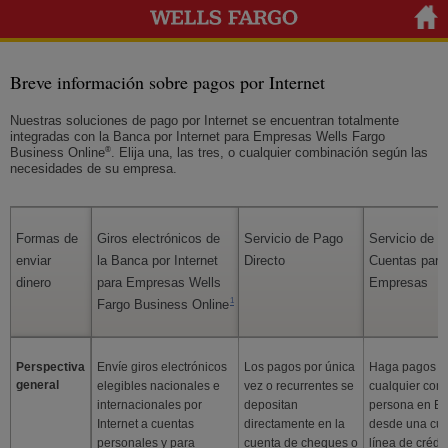
Breve información sobre pagos por Internet
Nuestras soluciones de pago por Internet se encuentran totalmente
integradas con la Banca por Internet para Empresas
Wells Fargo
®
Business Online
. Elija una, las tres, o cualquier combinación según las
necesidades de su empresa.
Skip Table
Formas de
Giros electrónicos de
Servicio de Pago
Servicio de 
enviar
la Banca por Internet
Directo
Cuentas para
dinero
para Empresas
Wells
Empresas
Nota al pie 1
1
Fargo Business Online
Perspectiva
Envíe giros electrónicos
Los pagos por única
Haga pagos a
general
elegibles nacionales e
vez o recurrentes se
cualquier com
internacionales por
depositan
persona en EE
Internet a cuentas
directamente en la
desde una cue
personales y para
cuenta de cheques o
línea de crédit