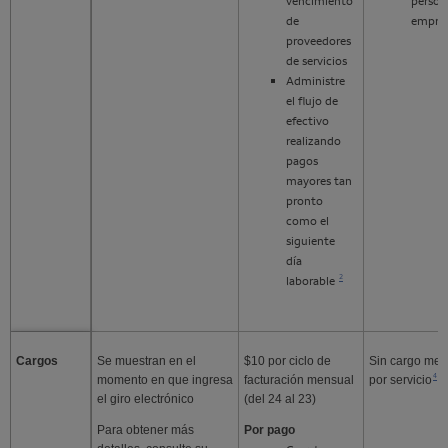
vencimiento
person
de
empres
proveedores
de servicios
Administre
el flujo de
efectivo
realizando
pagos
mayores tan
pronto
como el
siguiente
día
Nota al pie 2
2
laborable
Cargos
Se muestran en el
$10 por ciclo de
Sin cargo men
Nota al pie 4
4
momento en que ingresa
facturación mensual
por servicio
el giro electrónico
(del 24 al 23)
Para obtener más
Por pago