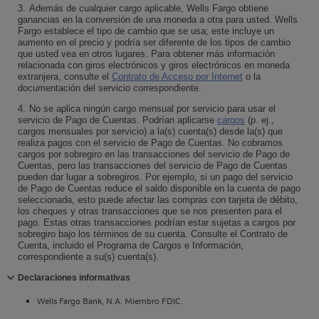
3.
Además de cualquier cargo aplicable,
Wells Fargo
obtiene
ganancias en la conversión de una moneda a otra para usted.
Wells
Fargo
establece el tipo de cambio que se usa; este incluye un
aumento en el precio y podría ser diferente de los tipos de cambio
que usted vea en otros lugares. Para obtener más información
relacionada con giros electrónicos y giros electrónicos en moneda
extranjera, consulte el
Contrato de Acceso por Internet
o la
documentación del servicio correspondiente.
4.
No se aplica ningún cargo mensual por servicio para usar el
servicio de Pago de Cuentas. Podrían aplicarse
cargos
(p. ej.,
cargos mensuales por servicio) a la(s) cuenta(s) desde la(s) que
realiza pagos con el servicio de Pago de Cuentas. No cobramos
cargos por sobregiro en las transacciones del servicio de Pago de
Cuentas, pero las transacciones del servicio de Pago de Cuentas
pueden dar lugar a sobregiros. Por ejemplo, si un pago del servicio
de Pago de Cuentas reduce el saldo disponible en la cuenta de pago
seleccionada, esto puede afectar las compras con tarjeta de débito,
los cheques y otras transacciones que se nos presenten para el
pago. Estas otras transacciones podrían estar sujetas a cargos por
sobregiro bajo los términos de su cuenta. Consulte el Contrato de
Cuenta, incluido el Programa de Cargos e Información,
correspondiente a su(s) cuenta(s).
Contraiga
Declaraciones informativas
Wells Fargo Bank, N.A.
Miembro
FDIC
.