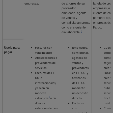
empresas.
de ahorros de su
tarjeta de créd
proveedor,
empresas, o u
empleado, agente
cuenta de ch
de ventas y
personal o pa
contratista tan pronto
empresas de
como el siguiente
Fargo
.
Nota al pie 2
2
día laborable.
Facturas con
Empleados,
Cuent
Úselo para
pagar
vencimiento
contratistas,
cotidi
Abastecedores o
agentes de
como
proveedores de
ventas y
tarjeta
servicios
proveedores
crédito
Facturas de EE.
en EE. UU. y
líneas 
UU. o
territorios
crédito
internacionales,
de EE. UU.
servici
ya sean en
mediante
públic
moneda
un depósito
servici
Nota al pie 3
3
extranjera
o en
directo
telefón
dólares
Facturas
prést
estadounidenses
con
Cuent