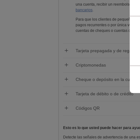
una cuenta, recibir un reembolso ni 
bancarios
.
Para que los clientes de pequeña em
pagos recurrentes o por única vez a p
cuentas de cheques o cuentas de aho
Tarjeta prepagada y de regalo
Criptomonedas
Cheque o depósito en la cuenta 
Tarjeta de débito o de crédito
Códigos QR
Esto es lo que usted puede hacer para ayud
Detecte las señales de advertencia de una e