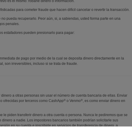
jetivo es el mismo: robarle dinero o información.
isticadas para cometer fraude que hacen difícil cancelar o revertir la transacción.
e no pueda recuperarlo. Peor aún, si, a sabiendas, usted forma parte en una
rgos penales.
s estafadores pueden presionarlo para pagar:
inmediata de pago por medio de la cual se deposita dinero directamente en la
l, son irreversibles, incluso si se trata de fraude.
r dinero a otras personas sin usar el número de cuenta bancaria de ellas. Enviar
®
®
go ofrecidas por terceros como CashApp
o Venmo
, es como enviar dinero en
e le piden transferir dinero a otra cuenta o persona. Nunca le pediremos que se
 dinero a nadie. Los impostores bancarios también podrían solicitarle sus
esión en su cuenta e inscribirle en servicios de transferencia de dinero, a
 robar dinero de su cuenta. NUNCA comparta su código de acceso para verificar