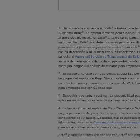
1.
®
Se requiere la inscripción en
Zelle
a través de la ba
®
Business Online
. Se aplican términos y condiciones. Pa
®
ahorros elegible inscrita en
Zelle
a través de su banco. 
®
su protección,
Zelle
solo debería usarse para enviar din
®
para compras para los pagos que se realicen con
Zelle
con su descripción o no cumpla con sus expectativas. L
consulte el
Anexo del Servicio de Transferencia de
Zelle
servicio de mensajería y datos de su proveedor de telefo
sobregiro, cargos del análisis de cuentas para empresas
2.
El acceso al servicio de Pago Directo cuesta $10 po
los pagos del servicio de Pago Directo realizados a cu
cuentas bancarias personales que no sean de
Wells Fa
para empresas cuestan $3 cada uno.
3.
Es posible que deba inscribirse. La disponibilidad po
apliquen las tarifas por servicio de mensajería y datos d
4.
La inscripción en el servicio de Giros Electrónicos Dig
cargos por servicio de giros electrónicos entrantes o s
condiciones de su cuenta. Es posible que se apliquen ta
información, consulte el
Contrato de Acceso por Interne
para conocer otros términos, condiciones y limitaciones.
®
®
Zelle
y cualquier marca relacionada con
Zelle
son prop