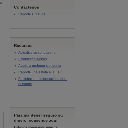
 a
Contáctenos
Reporte el fraude
Recursos
Actualice su contraseña
Establezca alertas
Ayude a proteger su cuenta
Reporte una estafa a la FTC
Abre
el
Biblioteca de información sobre
di?
el fraude
logo
Para mantener seguro su
dinero, comience aquí
Estamos mejorando nuestra