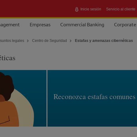
Inicie sesión
Servicio al cliente
anagement
Empresas
Commercial Banking
Corporate
asuntos legales
Centro de Seguridad
Estafas y amenazas cibernéticas
ticas
Reconozca estafas comunes