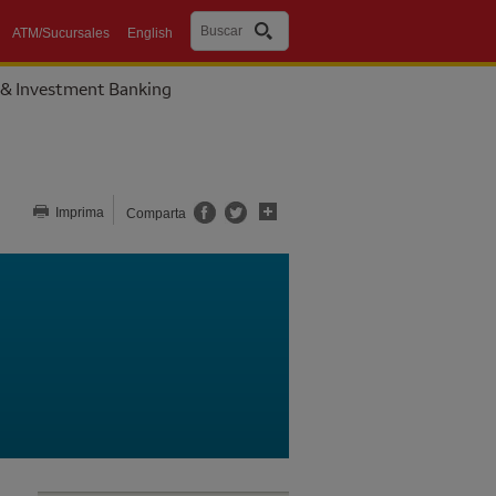
Buscar
ATM/Sucursales
English
 & Investment Banking
Comparta esta página
Imprima
Comparta