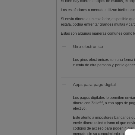
Si bien hay diferentes tipos de estafas, el ob
Los estafadores a menudo utilizan tácticas sof
Si envía dinero a un estafador, es posible qu
estafa, podría enfrentar grandes multas y ca
Estas son algunas maneras comunes como lo
Giro electrónico
Los giros electrónicos son una forma 
cuenta de otra persona y, por lo genera
Apps para pago digital
Los pagos digitales le permiten envia
Nota al pie 1
®
1
dinero con
Zelle
, o con apps de pa
efectivo.
Esté atento a impostores bancarios qu
envíe dinero usted mismo ni que envíe
códigos de acceso para poder iniciar s
menudo sin su conocimiento, a fin de