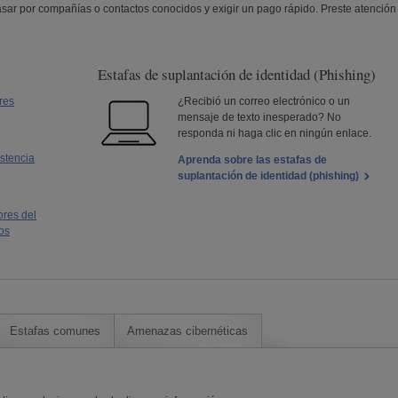
sar por compañías o contactos conocidos y exigir un pago rápido. Preste atención
Estafas de suplantación de identidad (
Phishing
)
res
¿Recibió un correo electrónico o un
mensaje de texto inesperado? No
responda ni haga clic en ningún enlace.
stencia
Aprenda sobre las estafas de
suplantación de identidad (
phishing
)
ores del
os
Estafas comunes
Amenazas cibernéticas