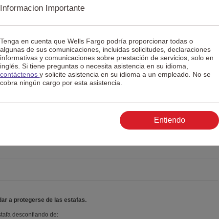
Informacion Importante
por ningún otro motivo. Obtenga más información sobre las
estafas de impostores
Nota al pie 2
2
presa, el
servicio de Pago Directo
es una manera conveniente de establecer
roveedores, empleados, contratistas y otros, que vayan directamente a sus
Tenga en cuenta que Wells Fargo podría proporcionar todas o
rros.
algunas de sus comunicaciones, incluidas solicitudes, declaraciones
informativas y comunicaciones sobre prestación de servicios, solo en
inglés. Si tiene preguntas o necesita asistencia en su idioma,
contáctenos
y solicite asistencia en su idioma a un empleado. No se
cobra ningún cargo por esta asistencia.
Entiendo
falsos
ar a protegerse de las estafas.
stafa desconfiando de: