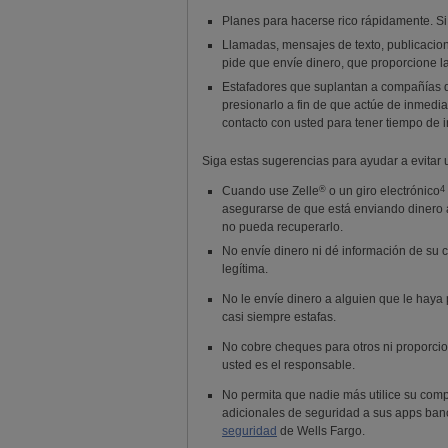
Planes para hacerse rico rápidamente. S
Llamadas, mensajes de texto, publicacion
pide que envíe dinero, que proporcione la
Estafadores que suplantan a compañías d
presionarlo a fin de que actúe de inmedi
contacto con usted para tener tiempo de i
Siga estas sugerencias para ayudar a evitar 
Nota al pie 4
®
4
Cuando use
Zelle
o un giro electrónico
asegurarse de que está enviando dinero a
no pueda recuperarlo.
No envíe dinero ni dé información de su
legítima.
No le envíe dinero a alguien que le haya
casi siempre estafas.
No cobre cheques para otros ni proporcion
usted es el responsable.
No permita que nadie más utilice su comp
adicionales de seguridad a sus apps ban
seguridad
de
Wells Fargo
.