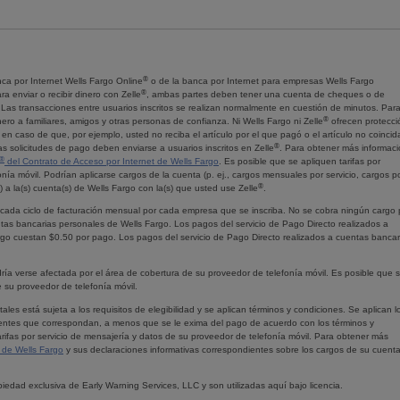
®
nca por Internet
Wells Fargo Online
o de la banca por Internet para empresas
Wells Fargo
®
ra enviar o recibir dinero con
Zelle
, ambas partes deben tener una cuenta de cheques o de
Las transacciones entre usuarios inscritos se realizan normalmente en cuestión de minutos. Par
®
ero a familiares, amigos y otras personas de confianza. Ni
Wells Fargo
ni
Zelle
ofrecen protecci
en caso de que, por ejemplo, usted no reciba el artículo por el que pagó o el artículo no coincid
®
as solicitudes de pago deben enviarse a usuarios inscritos en
Zelle
. Para obtener más informaci
®
del Contrato de Acceso por Internet de
Wells Fargo
. Es posible que se apliquen tarifas por
nía móvil. Podrían aplicarse cargos de la cuenta (p. ej., cargos mensuales por servicio, cargos p
®
) a la(s) cuenta(s) de
Wells Fargo
con la(s) que usted use
Zelle
.
r cada ciclo de facturación mensual por cada empresa que se inscriba. No se cobra ningún cargo 
entas bancarias personales de
Wells Fargo
. Los pagos del servicio de Pago Directo realizados a
rgo
cuestan $0.50 por pago. Los pagos del servicio de Pago Directo realizados a cuentas bancar
dría verse afectada por el área de cobertura de su proveedor de telefonía móvil. Es posible que 
e su proveedor de telefonía móvil.
itales está sujeta a los requisitos de elegibilidad y se aplican términos y condiciones. Se aplican l
alientes que correspondan, a menos que se le exima del pago de acuerdo con los términos y
rifas por servicio de mensajería y datos de su proveedor de telefonía móvil. Para obtener más
t de
Wells Fargo
y sus declaraciones informativas correspondientes sobre los cargos de su cuent
iedad exclusiva de
Early Warning Services
, LLC y son utilizadas aquí bajo licencia.