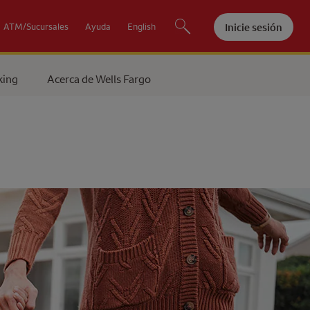
Inicie sesión
ATM/Sucursales
Ayuda
English
king
Acerca de
Wells Fargo