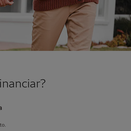
inanciar?
a
to.