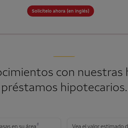
Solicítelo ahora (en inglés)
ocimientos con nuestras 
préstamos hipotecarios.
Se abre una modalidad para nota al pie
4
asas en su área
Vea el valor estimado d