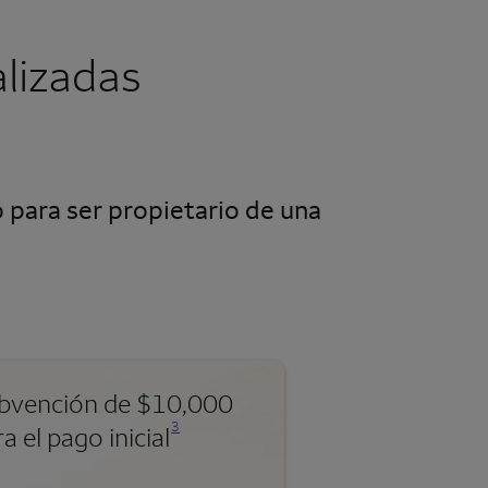
lizadas
 para ser propietario de una
bvención de $10,000
Se abre una modalidad para nota al pie
3
a el pago inicial