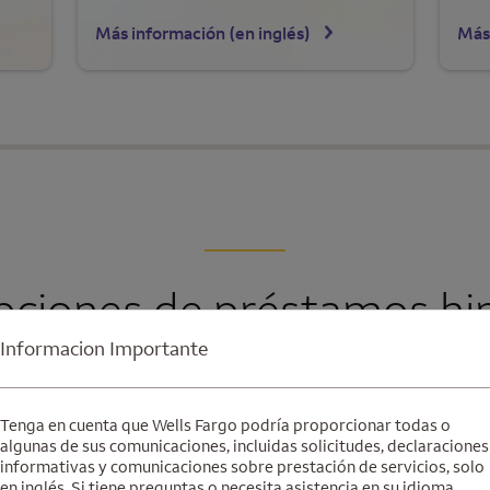
Más información (en inglés)
Más
pciones de préstamos hi
Informacion Importante
Tenga en cuenta que Wells Fargo podría proporcionar todas o
Compra de una casa
algunas de sus comunicaciones, incluidas solicitudes, declaraciones
informativas y comunicaciones sobre prestación de servicios, solo
Ya sea su primera casa o su próxima vivienda, le
en inglés. Si tiene preguntas o necesita asistencia en su idioma,