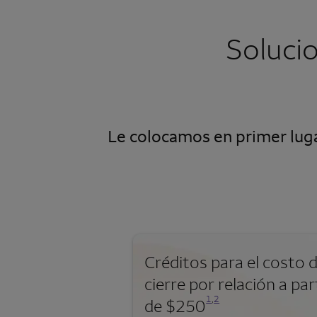
Soluci
Le colocamos en primer luga
Créditos para el costo 
cierre por relación a par
Se abre una modalidad para nota al pie
Se abre una modalidad para nota al pie
1
,
2
de $250