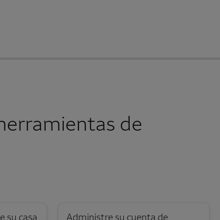
herramientas de
Se abre una modalidad para nota al pie
e su casa
Administre su cuenta de