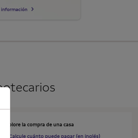
 información
potecarios
Explore la compra de una casa
Calcule cuánto puede pagar (en inglés)