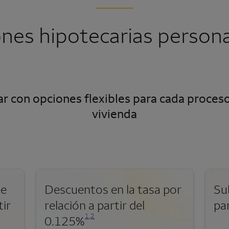
ones hipotecarias persona
r con opciones flexibles para cada proceso
vivienda
de
Descuentos en la tasa por
Su
tir
relación a partir del
par
Se abre una modalidad para nota al pie
Se abre una modalidad para nota al pie
1
,
2
0.125%