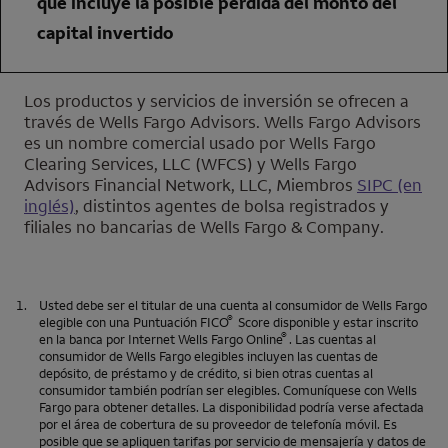
que incluye la posible pérdida del monto del
capital invertido
Los productos y servicios de inversión se ofrecen a
través de
Wells Fargo Advisors
.
Wells Fargo Advisors
es un nombre comercial usado por
Wells Fargo
Clearing Services, LLC (WFCS)
y
Wells Fargo
Advisors Financial Network, LLC
, Miembros
SIPC (en
inglés)
, distintos agentes de bolsa registrados y
filiales no bancarias de
Wells Fargo & Company
.
1.
Usted debe ser el titular de una cuenta al consumidor de
Wells Fargo
®
elegible con una Puntuación
FICO
Score
disponible y estar inscrito
®
en la banca por Internet
Wells Fargo Online
. Las cuentas al
consumidor de
Wells Fargo
elegibles incluyen las cuentas de
depósito, de préstamo y de crédito, si bien otras cuentas al
consumidor también podrían ser elegibles. Comuníquese con
Wells
Fargo
para obtener detalles. La disponibilidad podría verse afectada
por el área de cobertura de su proveedor de telefonía móvil. Es
posible que se apliquen tarifas por servicio de mensajería y datos de