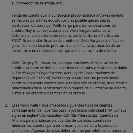
su proveedor de telefonía móvil.
Tenga en cuenta que la puntuación proporcionada a través de este
servicio es para fines educativos y es posible que no sea la
puntuación utilizada por
Wells Fargo
para tomar decisiones de
crédito. Hay muchos factores que
Wells Fargo
analiza para
determinar sus opciones de crédito; por lo tanto, una Puntuación
®
FICO
Score
o clasificación de crédito de
Wells Fargo
específicas no
garantizan una tasa de préstamo específica, la aprobación de un
préstamo o una mejora de categoría en una tarjeta de crédito.
Wells Fargo
y Fair Isaac no son organizaciones de reparación de
crédito tal como se define en las leyes federales y estatales, incluida
la
Credit Repair Organizations Act
(Ley de Organizaciones de
Reparación de Crédito).
Wells Fargo
y Fair Isaac no proporcionan
servicios o asesoramiento para la reparación de crédito, ni asistencia
relacionada con la reconstrucción o mejora de su informe de crédito,
historial de crédito o clasificación de crédito.
2.
El servicio
WellsTrade
ofrece los siguientes tipos de cuentas:
corretaje estándar, cuentas para la jubilación individual (IRA, por sus
siglas en inglés) tradicionales/Roth/SEP/heredadas, Cuentas de
Ahorros para la Educación, cuentas de custodia, cuentas de
fideicomiso, cuentas para empresas, y planes para la jubilación
calificados. Algunas de estas deben abrirse por teléfono llamando al