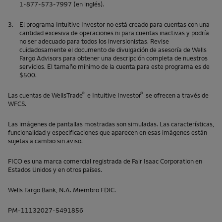
1-877-573-7997
(en inglés).
3.
El programa
Intuitive Investor
no está creado para cuentas con una
cantidad excesiva de operaciones ni para cuentas inactivas y podría
no ser adecuado para todos los inversionistas. Revise
cuidadosamente el documento de divulgación de asesoría de
Wells
Fargo Advisors
para obtener una descripción completa de nuestros
servicios. El tamaño mínimo de la cuenta para este programa es de
$500.
®
®
Las cuentas de
WellsTrade
e
Intuitive Investor
se ofrecen a través de
WFCS.
Las imágenes de pantallas mostradas son simuladas. Las características,
funcionalidad y especificaciones que aparecen en esas imágenes están
sujetas a cambio sin aviso.
FICO
es una marca comercial registrada de
Fair Isaac Corporation
en
Estados Unidos y en otros países.
Wells Fargo Bank, N.A.
Miembro
FDIC
.
PM-11132027-5491856