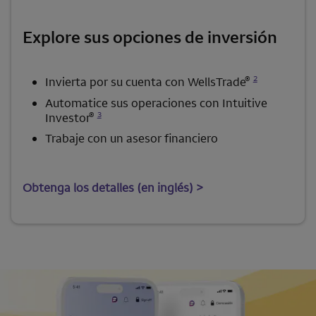
Explore sus opciones de inversión
Se abre una modalidad para nota al pie
®
2
Invierta por su cuenta con
WellsTrade
Automatice sus operaciones con
Intuitive
Se abre una modalidad para nota al pie
®
3
Investor
Trabaje con un asesor financiero
Obtenga los detalles (en inglés) >