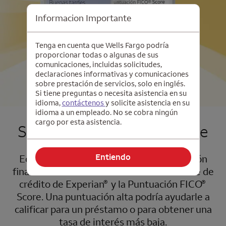
Informacion Importante
Tenga en cuenta que Wells Fargo podría
proporcionar todas o algunas de sus
comunicaciones, incluidas solicitudes,
declaraciones informativas y comunicaciones
sobre prestación de servicios, solo en inglés.
Si tiene preguntas o necesita asistencia en su
idioma,
contáctenos
y solicite asistencia en su
idioma a un empleado. No se cobra ningún
cargo por esta asistencia.
Su Puntuación
FICO
Score
®
Entiendo
Eche un vistazo más de cerca a su situación
financiera con la información de su informe de
®
®
crédito de
Experian
y la Puntuación
FICO
Score
. Una puntuación alta podría ayudarle a
calificar para un préstamo o para obtener una
tasa de interés más baja.