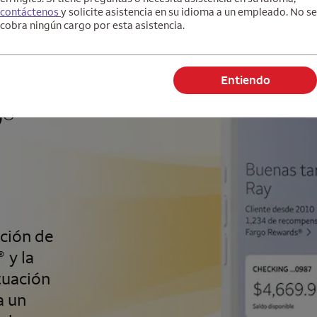
contáctenos
y solicite asistencia en su idioma a un empleado. No se
cobra ningún cargo por esta asistencia.
Entiendo
O
®
ación de
y la
®
tuación
a un