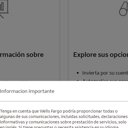
rmación sobre
Explore sus opcio
Invierta por su cuen
Automatice sus ope
 y lo que debe
Se abre una modalidad para nota al pie
®
3
Investor
ómodo con su nivel de
Informacion Importante
Trabaje con un aseso
r un préstamo
Tenga en cuenta que Wells Fargo podría proporcionar todas o
algunas de sus comunicaciones, incluidas solicitudes, declaraciones
informativas y comunicaciones sobre prestación de servicios, solo
Obtenga los detalles (en 
en inglés. Si tiene preguntas o necesita asistencia en su idioma,