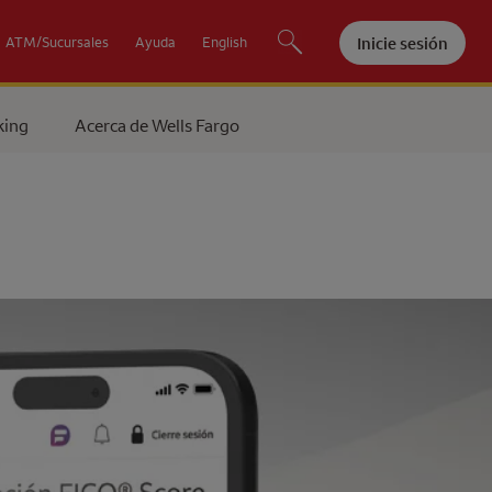
Inicie sesión
ATM/Sucursales
Ayuda
English
king
Acerca de
Wells Fargo