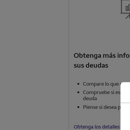
Obtenga más info
sus deudas
Compare lo que gana
Compruebe si está c
deuda
Piense si desea pedi
Obtenga los detalles >