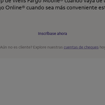
pp de
Wells Fargo Mobile
® cuando vaya de u
go Online
® cuando sea más conveniente es
Inscríbase ahora
¿Aún no es cliente? Explore nuestras
cuentas de cheques
hoy