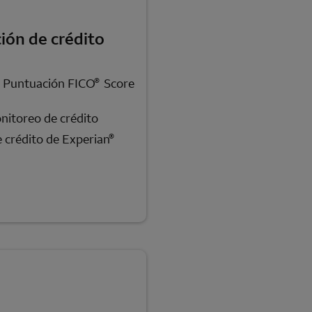
ión de crédito
Se abre una modalidad para nota al pie
®
u Puntuación
FICO
Score
nitoreo de crédito
®
e crédito de
Experian