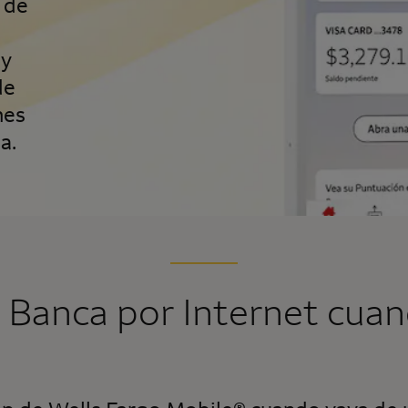
 de
 y
de
nes
a.
 Banca por Internet cuan