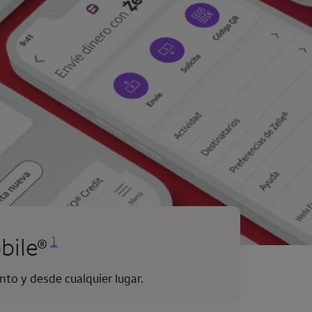
Se abre una modalidad para nota al pie
bile
1
®
nto y desde cualquier lugar.