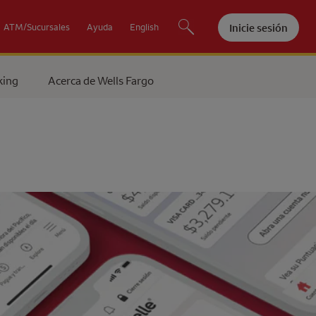
Inicie sesión
ATM/Sucursales
Ayuda
English
king
Acerca de
Wells Fargo