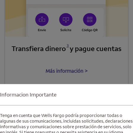
Se abre una modalidad para nota al pie
3
Transfiera dinero
y pague cuentas
Más información >
Informacion Importante
Tenga en cuenta que Wells Fargo podría proporcionar todas o
ción
algunas de sus comunicaciones, incluidas solicitudes, declaraciones
informativas y comunicaciones sobre prestación de servicios, solo
en inglés. Si tiene preguntas o necesita asistencia en su idioma,