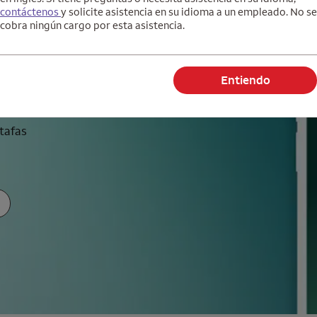
contáctenos
y solicite asistencia en su idioma a un empleado. No se
eñado
cobra ningún cargo por esta asistencia.
ra nota al pie
puede:
Entiendo
ridad
tafas