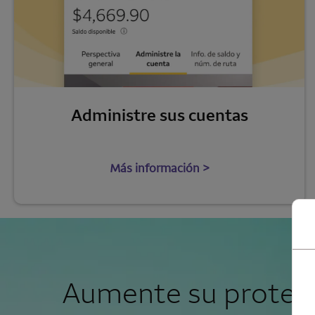
Administre sus cuentas
Más información >
Aumente su protec