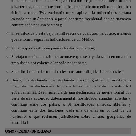
o mental, afección, embarazo, parto o aborto espontáneo, infección viral
o bacteriana, disfunciones corporales, o tratamiento médico o quirúrgico
debido a estos. (Esta exclusión no se aplica a la infección bacteriana
causada por un Accidente o por el consumo Accidental de una sustancia
contaminada por una bacteria);
Si se intoxica o está bajo la influencia de cualquier narcótico, a menos
que se tomen según las indicaciones de un Médico;
Si participa en saltos en paracaídas desde un avión;
Si viaja o vuela en cualquier aeronave que se haya lanzado en un avión
propulsado por cohetes o lanzado por cohetes;
Suicidio, intento de suicidio o lesiones autoinfligidas intencionales;
Una guerra declarada o no declarada. Guerra significa: 1) hostilidades
luego de una declaración de guerra formal por parte de una autoridad
gubernamental; 2) en ausencia de una declaración de guerra formal por
parte de una autoridad gubernamental, hostilidades armadas, abiertas y
continuas entre dos países; o 3) hostilidades armadas, abiertas y
continuas entre dos facciones, cada una de ellas en control de un
territorio, o que reclamen jurisdicción sobre el área geográfica de
hostilidad.
CÓMO PRESENTAR UN RECLAMO