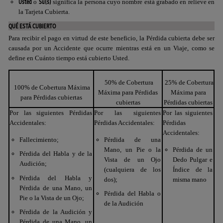
Usted
Su(s)
o
significa la persona cuyo nombre está grabado en relieve en
la Tarjeta Cubierta.
QUÉ ESTÁ CUBIERTO
Para recibir el pago en virtud de este beneficio, la Pérdida cubierta debe ser
causada por un Accidente que ocurre mientras está en un Viaje, como se
define en Cuánto tiempo está cubierto Usted.
50% de Cobertura
25% de Cobertura
100% de Cobertura Máxima
Máxima para Pérdidas
Máxima para
para Pérdidas cubiertas
cubiertas
Pérdidas cubiertas
Por las siguientes Pérdidas
Por las siguientes
Por las siguientes
Accidentales:
Pérdidas Accidentales:
Pérdidas
Accidentales:
Fallecimiento;
Pérdida de una
Mano, un Pie o la
Pérdida de un
Pérdida del Habla y de la
Vista de un Ojo
Dedo Pulgar e
Audición;
(cualquiera de los
Índice de la
Pérdida del Habla y
dos);
misma mano
Pérdida de una Mano, un
Pérdida del Habla o
Pie o la Vista de un Ojo;
de la Audición
Pérdida de la Audición y
Pérdida de una Mano, un