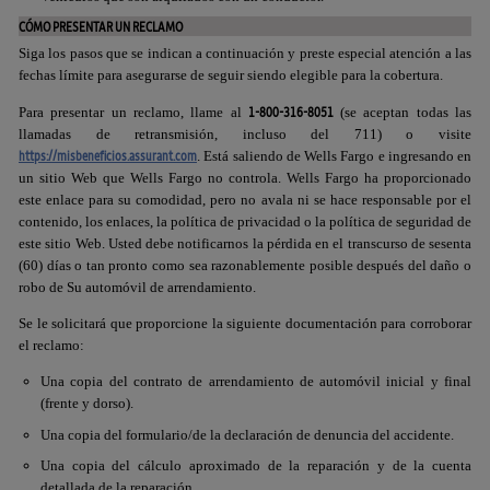
CÓMO PRESENTAR UN RECLAMO
Siga los pasos que se indican a continuación y preste especial atención a las
fechas límite para asegurarse de seguir siendo elegible para la cobertura.
1-800-316-8051
Para presentar un reclamo, llame al
(se aceptan todas las
llamadas de retransmisión, incluso del 711) o visite
https://misbeneficios.assurant.com
. Está saliendo de
Wells Fargo
e ingresando en
un sitio Web que
Wells Fargo
no controla.
Wells Fargo
ha proporcionado
este enlace para su comodidad, pero no avala ni se hace responsable por el
contenido, los enlaces, la política de privacidad o la política de seguridad de
este sitio Web. Usted debe notificarnos la pérdida en el transcurso de sesenta
(60) días o tan pronto como sea razonablemente posible después del daño o
robo de Su automóvil de arrendamiento.
Se le solicitará que proporcione la siguiente documentación para corroborar
el reclamo:
Una copia del contrato de arrendamiento de automóvil inicial y final
(frente y dorso).
Una copia del formulario/de la declaración de denuncia del accidente.
Una copia del cálculo aproximado de la reparación y de la cuenta
detallada de la reparación.