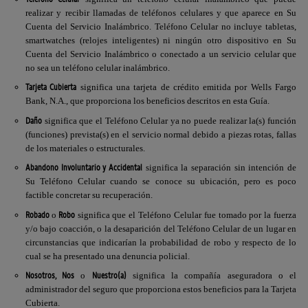
realizar y recibir llamadas de teléfonos celulares y que aparece en Su
Cuenta del Servicio Inalámbrico. Teléfono Celular no incluye tabletas,
smartwatches (relojes inteligentes) ni ningún otro dispositivo en Su
Cuenta del Servicio Inalámbrico o conectado a un servicio celular que
no sea un teléfono celular inalámbrico.
Tarjeta Cubierta
significa una tarjeta de crédito emitida por
Wells Fargo
Bank, N.A.
, que proporciona los beneficios descritos en esta Guía.
Daño
significa que el Teléfono Celular ya no puede realizar la(s) función
(funciones) prevista(s) en el servicio normal debido a piezas rotas, fallas
de los materiales o estructurales.
Abandono Involuntario y Accidental
significa la separación sin intención de
Su Teléfono Celular cuando se conoce su ubicación, pero es poco
factible concretar su recuperación.
Robado
Robo
o
significa que el Teléfono Celular fue tomado por la fuerza
y/o bajo coacción, o la desaparición del Teléfono Celular de un lugar en
circunstancias que indicarían la probabilidad de robo y respecto de lo
cual se ha presentado una denuncia policial.
Nosotros, Nos
Nuestro(a)
o
significa la compañía aseguradora o el
administrador del seguro que proporciona estos beneficios para la Tarjeta
Cubierta.