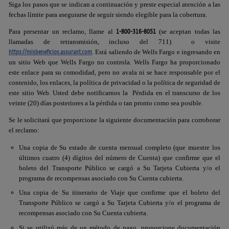
Siga los pasos que se indican a continuación y preste especial atención a las
fechas límite para asegurarse de seguir siendo elegible para la cobertura.
1-800-316-8051
Para presentar un reclamo, llame al
(se aceptan todas las
llamadas de retransmisión, incluso del 711) o visite
https://misbeneficios.assurant.com
. Está saliendo de Wells Fargo e ingresando en
un sitio Web que Wells Fargo no controla. Wells Fargo ha proporcionado
este enlace para su comodidad, pero no avala ni se hace responsable por el
contenido, los enlaces, la política de privacidad o la política de seguridad de
este sitio Web. Usted debe notificarnos la Pérdida en el transcurso de los
veinte (20) días posteriores a la pérdida o tan pronto como sea posible.
Se le solicitará que proporcione la siguiente documentación para corroborar
el reclamo:
Una copia de Su estado de cuenta mensual completo (que muestre los
últimos cuatro (4) dígitos del número de Cuenta) que confirme que el
boleto del Transporte Público se cargó a Su Tarjeta Cubierta y/o el
programa de recompensas asociado con Su Cuenta cubierta.
Una copia de Su itinerario de Viaje que confirme que el boleto del
Transporte Público se cargó a Su Tarjeta Cubierta y/o el programa de
recompensas asociado con Su Cuenta cubierta.
Si se utilizó más de un método de pago, proporcione documentación