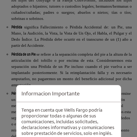
los hijos del cónyuge o la Pareja Conviviente, incluidos los hijos
adoptados o hijastros; tutores o custodios legales; hermanos/hermanas o
cuñados/cuñadas; padres o suegros; abuelos o nietos; tías o tíos;
sobrinas o sobrinos.
Pérdida
significa Fallecimiento o Pérdida Accidental de: un Pie, una
Mano, la Audición, la Vista, la Vista de Un Ojo, el Habla, el Pulgar y el
Dedo Índice. La Pérdida debe ocurrir en el transcurso de un (1) año a
partir del Accidente.
Pérdida de un Pie
se refiere a la separación completa del pie a la altura de la
articulación del tobillo o por encima de esta. Consideraremos esta
separación una Pérdida de un Pie incluso cuando el pie vuelva a ser
implantado posteriormente. Si la reimplantación falla y es necesario
amputarlos, no pagaremos un monto del beneficio adicional por dicha
amputación.
Informacion Importante
Pérdida de una Mano
se refiere a la separación completa, según lo determine
un Médico, de al menos cuatro (4) dedos a la altura de la articulación
metacarpofalángica, o por encima de ella, de la misma mano o de, al
Tenga en cuenta que Wells Fargo podría
menos, tres (3) dedos y el pulgar de la misma mano. Consideraremos esta
proporcionar todas o algunas de sus
separación una Pérdida de una Mano incluso cuando la mano, los dedos
comunicaciones, incluidas solicitudes,
o el pulgar vuelvan a ser implantados posteriormente. Si la
declaraciones informativas y comunicaciones
reimplantación falla y es necesario amputarlos, no pagaremos un monto
sobre prestación de servicios, solo en inglés.
del beneficio adicional por dicha amputación.