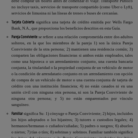
debe comprar un boleto antes de comenzar el viaje. Transporte Público
no incluye taxis, servicios de transporte compartido (como Uber o Lyft),
servicios de limusina ni las líneas de trenes o buses de cercanías.
Tarjeta Cubierta
significa una tarjeta de crédito emitida por
Wells Fargo
Bank, N.A.
, que proporciona los beneficios descritos en esta Guía.
Pareja Conviviente
se refiere a una relación comprometida entre dos adultos
solteros, en la que los miembros de la pareja 1) son la única Pareja
Conviviente de la otra persona; 2) mantienen una residencia común; 3)
comparten las obligaciones financieras si ambos están empleados, tales
como una hipoteca o un arrendamiento conjunto, una cuenta bancaria
conjunta, la titularidad o la propiedad conjunta de un vehículo de motor
o la condición de arrendatario conjunto en un arrendamiento con opción
de compra de un vehículo de motor o una cuenta conjunta de tarjeta de
crédito con una institución financiera; 4) no están casados ni en una
unión civil con ninguna otra persona, ni son la Pareja Conviviente de
ninguna otra persona; y 5) no están emparentados por vínculo
sanguíneo.
Familiar
significa Su: 1) cónyuge o Pareja Conviviente; 2) hijos, incluidos
los hijos adoptados o los hijastros; 3) tutores o custodios legales; 4)
hermanos/hermanas o cuñados/cuñadas; 5) padres o suegros; 6) abuelos
o nietos; 7) tías o tíos; 8) sobrinas y sobrinos. Familiar también significa