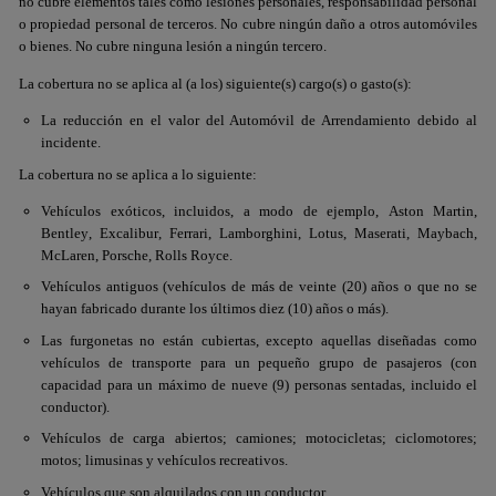
no cubre elementos tales como lesiones personales, responsabilidad personal
o propiedad personal de terceros. No cubre ningún daño a otros automóviles
o bienes. No cubre ninguna lesión a ningún tercero.
La cobertura no se aplica al (a los) siguiente(s) cargo(s) o gasto(s):
La reducción en el valor del Automóvil de Arrendamiento debido al
incidente.
La cobertura no se aplica a lo siguiente:
Vehículos exóticos, incluidos, a modo de ejemplo,
Aston Martin
,
Bentley
,
Excalibur
,
Ferrari
,
Lamborghini
,
Lotus
,
Maserati
,
Maybach
,
McLaren
,
Porsche
,
Rolls Royce
.
Vehículos antiguos (vehículos de más de veinte (20) años o que no se
hayan fabricado durante los últimos diez (10) años o más).
Las furgonetas no están cubiertas, excepto aquellas diseñadas como
vehículos de transporte para un pequeño grupo de pasajeros (con
capacidad para un máximo de nueve (9) personas sentadas, incluido el
conductor).
Vehículos de carga abiertos; camiones; motocicletas; ciclomotores;
motos; limusinas y vehículos recreativos.
Vehículos que son alquilados con un conductor.