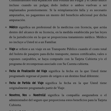
Consideraremos esta separación una Pérdida del Pulgar y el Dedo Índice
incluso cuando un pulgar, dedo índice o ambos vuelvan a ser
implantados posteriormente. Si la reimplantación falla y es necesario
amputarlos, no pagaremos un monto del beneficio adicional por dicha
amputación.
Médico
significa un profesional de la medicina con licencia, que actúa
dentro del alcance de su licencia, en la medida establecida por las leyes
de la jurisdicción en la que se proporciona tratamiento médico. Médico
no incluye a Usted ni a un Familiar.
Viaje
se refiere a un viaje en un Transporte Público cuando el costo total
del boleto de pasajero para dicho transporte, menos certificados, vales o
cupones canjeables, se haya comprado con la Tarjeta Cubierta y/o el
programa de recompensas asociado con Su Cuenta cubierta.
Fecha de Finalización del Viaje
significa la fecha en la que Usted tiene
programado regresar al punto de origen o un destino final diferente.
Fecha de Partida del Viaje
significa la fecha en la que Usted tiene
originalmente programado partir de Viaje.
Nosotros, Nos
Nuestro(a)
o
significa la compañía aseguradora o el
administrador del seguro que proporciona estos beneficios para la Tarjeta
Cubierta.