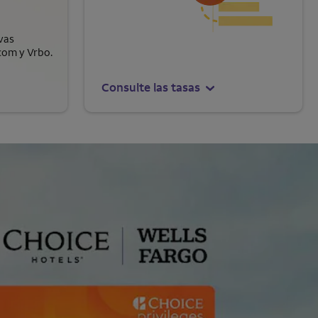
vas
com y Vrbo.
Consulte las tasas