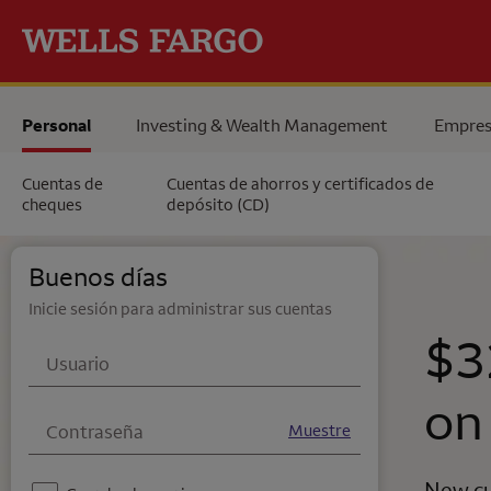
Pase al contenido principal
Personal
Investing & Wealth Management
Empres
Cuentas de
Cuentas de ahorros y certificados de
cheques
depósito (CD)
Wells Fargo
Buenos días
Inicie sesión para administrar sus cuentas
$3
Usuario
on
Contraseña
Muestre
New cu
Aviso - Por su seguridad, no recomendamos usar esta función en un dispositivo compartido.