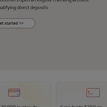
alifying direct deposits
et started >>
20,000 puntos de
Gana hasta $350 en