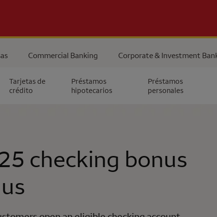
as
Commercial Banking
Corporate & Investment Ban
Tarjetas de
Préstamos
Préstamos
crédito
hipotecarios
personales
25 checking bonus
 us
stomers open an eligible checking account