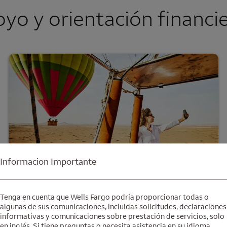
yo y orientación financi
Informacion Importante
Adéntrese en el futuro
Tenga en cuenta que Wells Fargo podría proporcionar todas o
algunas de sus comunicaciones, incluidas solicitudes, declaraciones
Lleve un registro de sus metas y obtenga
informativas y comunicaciones sobre prestación de servicios, solo
en inglés. Si tiene preguntas o necesita asistencia en su idioma,