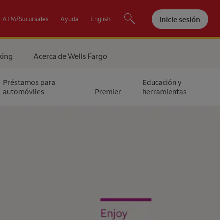
Inicie sesión
ATM/Sucursales
Ayuda
English
king
Acerca de
Wells Fargo
Préstamos para
Educación y
automóviles
Premier
herramientas