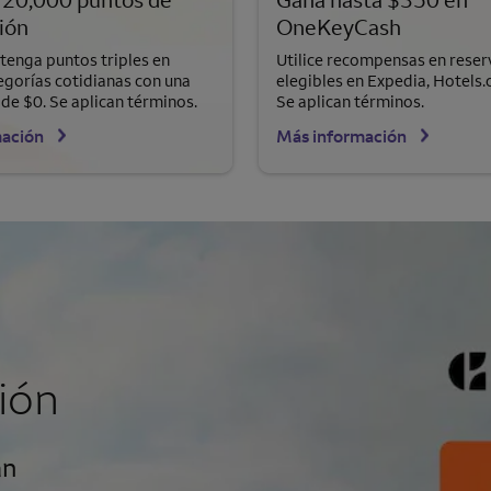
ión
OneKeyCash
enga puntos triples en
Utilice recompensas en reser
gorías cotidianas con una
elegibles en Expedia, Hotels.
 de $0. Se aplican términos.
Se aplican términos.
mación
Más información
ión
an