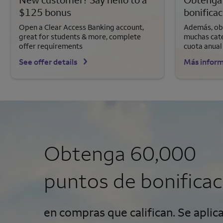
$125 bonus
bonificac
Open a Clear Access Banking account,
Además, obt
great for students & more, complete
muchas cate
offer requirements
cuota anual
See offer details
Más infor
Obtenga 60,000
puntos de bonificac
en compras que califican. Se aplic